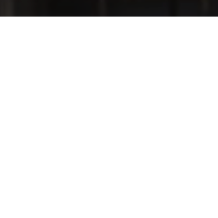
Alege etajul
Etaj 5
V