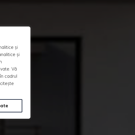
alitice și
alitice și
n
ivate. Vă
în cadrul
 citește
oate