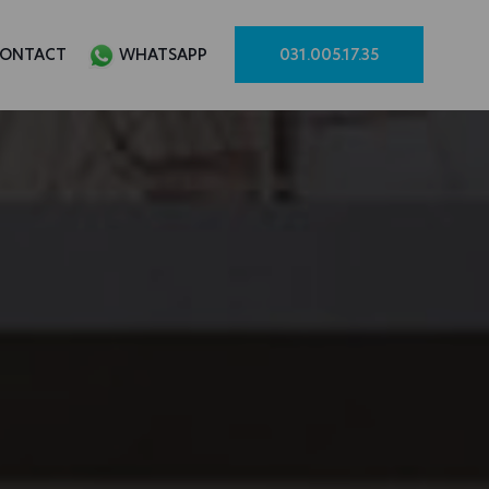
ONTACT
WHATSAPP
031.005.17.35