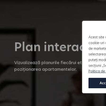
Acest site 
Plan interactiv 
cookie-uri 
de marketi
selectarea 
puteți modi
Vizualizează planurile fiecărui etaj! Selecte
secțiunii „
poziționarea apartamentelor.
Politica de
Acc