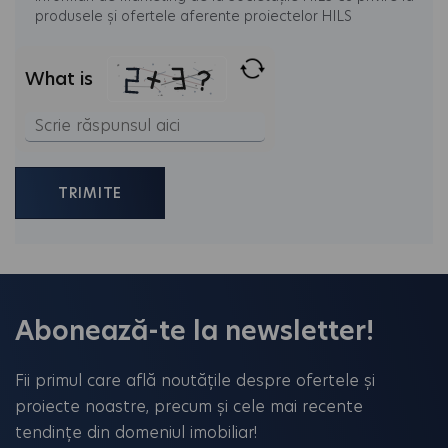
produsele și ofertele aferente proiectelor HILS
What is
Solve
the
math
problem
shown
in
the
Abonează-te la newsletter!
image
to
Fii primul care află noutățile despre ofertele și
continue.
proiecte noastre, precum și cele mai recente
tendințe din domeniul imobiliar!