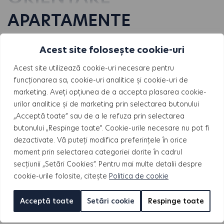
APARTAMENTE
Acest site folosește cookie-uri
Acest site utilizează cookie-uri necesare pentru
funcționarea sa, cookie-uri analitice și cookie-uri de
marketing. Aveți opțiunea de a accepta plasarea cookie-
urilor analitice și de marketing prin selectarea butonului
„Acceptă toate” sau de a le refuza prin selectarea
butonului „Respinge toate”. Cookie-urile necesare nu pot fi
dezactivate. Vă puteți modifica preferințele în orice
moment prin selectarea categoriei dorite în cadrul
secțiunii „Setări Cookies”. Pentru mai multe detalii despre
cookie-urile folosite, citește
Politica de cookie
CONTACTEAZĂ-NE
Acceptă toate
Setări cookie
Respinge toate