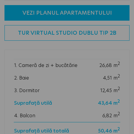
VEZI PLANUL APARTAMENTULUI
TUR VIRTUAL STUDIO DUBLU TIP 2B
2
1. Cameră de zi + bucătărie
26,68
m
2
2. Baie
4,51
m
2
3. Dormitor
12,45
m
2
Suprafață utilă
43,64
m
2
4. Balcon
6,82
m
2
Suprafață utilă totală
50,46 m