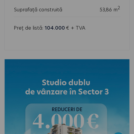
2
Suprafață construită
53,86 m
Preț de listă:
104.000
€ + TVA