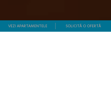
VEZI APARTAMENTELE
SOLICITĂ O OFERTĂ
Apartamente noi în HILS
Titanium – Sector 3,
București
Un proiect modern, construit din grijă pentru
oameni.
DESPRE