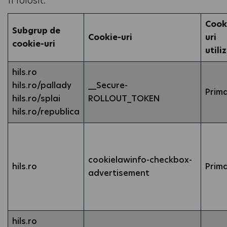
fi folosit.
Cook
Subgrup de
Cookie-uri
uri
cookie-uri
utili
hils.ro
hils.ro/pallady
__Secure-
Prim
hils.ro/splai
ROLLOUT_TOKEN
hils.ro/republica
cookielawinfo-checkbox-
hils.ro
Prim
advertisement
hils.ro