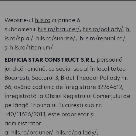
Website-ul
hils.ro
cuprinde 6
subdomenii:
hils.ro/brauner/
,
hils.ro/pallady/
,
hi
ls.ro/splai/
,
hils.ro/sunrise/
,
hils.ro/republica/
și
hils.ro/titanium/
EDIFICIA STAR CONSTRUCT S.R.L.
persoană
juridică română, cu sediul social în localitatea
București, Sectorul 3, B-dul Theodor Pallady nr.
66, având cod unic de înregistrare 32264612,
înregistrată la Oficiul Registrului Comerțului de
pe lângă Tribunalul București sub nr.
J40/11636/2013, este proprietar şi
administrator
al
hils.ro/brauner/
,
hils.ro/pallady/
,