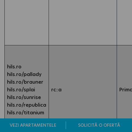
hils.ro
hils.ro/pallady
hils.ro/brauner
hils.ro/splai
rc::a
Prim
hils.ro/sunrise
hils.ro/republica
hils.ro/titanium
VEZI APARTAMENTELE
SOLICITĂ O OFERTĂ