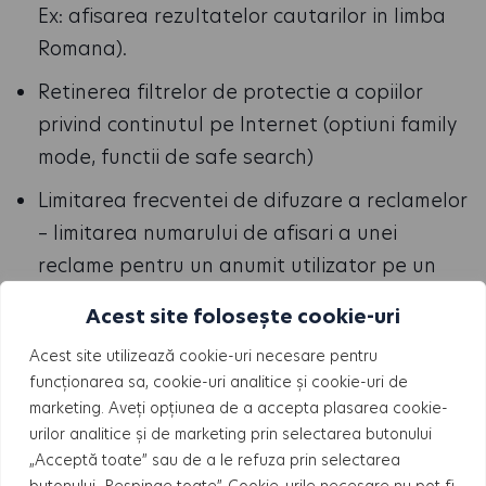
Ex: afisarea rezultatelor cautarilor in limba
Romana).
Retinerea filtrelor de protectie a copiilor
privind continutul pe Internet (optiuni family
mode, functii de safe search)
Limitarea frecventei de difuzare a reclamelor
– limitarea numarului de afisari a unei
reclame pentru un anumit utilizator pe un
site.
Acest site folosește cookie-uri
Furnizarea de publicitate mai relevanta
Acest site utilizează cookie-uri necesare pentru
pentru utilizator.
funcționarea sa, cookie-uri analitice și cookie-uri de
marketing. Aveți opțiunea de a accepta plasarea cookie-
Masurarea, optimizare si caracteristicile de
urilor analitice și de marketing prin selectarea butonului
analytics – cum ar fi confirmarea unui anumit
„Acceptă toate” sau de a le refuza prin selectarea
nivel de trafic pe un website, ce tip de