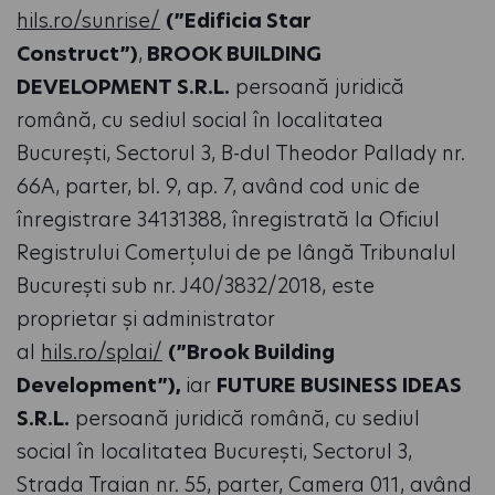
hils.ro/sunrise/
(”Edificia Star
Construct”)
,
BROOK BUILDING
DEVELOPMENT S.R.L.
persoană juridică
română, cu sediul social în localitatea
București, Sectorul 3, B-dul Theodor Pallady nr.
66A, parter, bl. 9, ap. 7, având cod unic de
înregistrare 34131388, înregistrată la Oficiul
Registrului Comerțului de pe lângă Tribunalul
București sub nr. J40/3832/2018, este
proprietar şi administrator
al
hils.ro/splai/
(”Brook Building
Development”),
iar
FUTURE BUSINESS IDEAS
S.R.L.
persoană juridică română, cu sediul
social în localitatea București, Sectorul 3,
Strada Traian nr. 55, parter, Camera 011, având