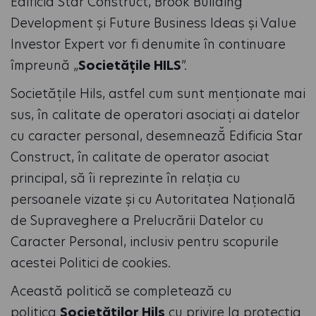
Edificia Star Construct, Brook Building
Development și Future Business Ideas și Value
Investor Expert vor fi denumite în continuare
împreună „
Societățile HILS
”.
Societățile Hils, astfel cum sunt menționate mai
sus, în calitate de operatori asociați ai datelor
cu caracter personal, desemnează̆ Edificia Star
Construct, în calitate de operator asociat
principal, să îi reprezinte în relația cu
persoanele vizate și cu Autoritatea Națională
de Supraveghere a Prelucrării Datelor cu
Caracter Personal, inclusiv pentru scopurile
acestei Politici de cookies.
Această politică se completează cu
politica
Societăților Hils
cu privire la protecția