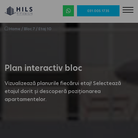
031.005.17.35
Home
/
Bloc 7
/
Etaj 10
Plan interactiv bloc
Vizualizează planurile fiecărui etaj! Selectează
etajul dorit și descoperă poziționarea
apartamentelor.