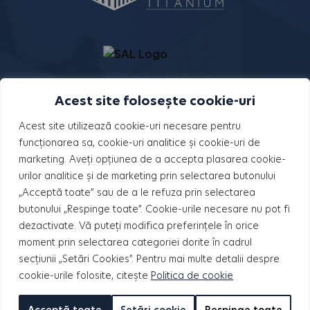
Acest site folosește cookie-uri
Acest site utilizează cookie-uri necesare pentru
PROIECTE
funcționarea sa, cookie-uri analitice și cookie-uri de
HILS Pallady
marketing. Aveți opțiunea de a accepta plasarea cookie-
urilor analitice și de marketing prin selectarea butonului
„Acceptă toate” sau de a le refuza prin selectarea
HILS Brauner
butonului „Respinge toate”. Cookie-urile necesare nu pot fi
dezactivate. Vă puteți modifica preferințele în orice
HILS Splai
moment prin selectarea categoriei dorite în cadrul
secțiunii „Setări Cookies”. Pentru mai multe detalii despre
HILS Republica
cookie-urile folosite, citește
Politica de cookie
HILS Sunrise