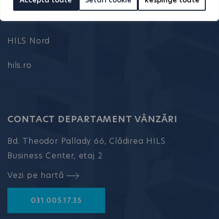
Acceptă toate
Setări cookie
Respinge toate
HILS Titanium
HILS Nord
hils.ro
CONTACT DEPARTAMENT VÂNZĂRI
Bd. Theodor Pallady 66, Clădirea HILS
Business Center, etaj 2
Vezi pe hartă
031.005.17.35