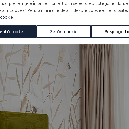
fica preferințele în orice moment prin selectarea categoriei dorite 
Setări Cookies”. Pentru mai multe detalii despre cookie-urile folosite,
 cookie
eptă toate
Setări cookie
Respinge t