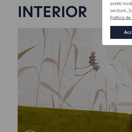
puteți modi
INTERIOR
secțiunii „
Politica de
Descoperă mai mult
Acc