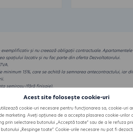
p exemplificativ și nu creează obligații contractuale. Apartamentele
ea spațiului locativ și nu fac parte din oferta Dezvoltatorului.
 TVA.
de minimum 15%, care se achită la semnarea antecontractului, iar di
i.
ta semiroșu (fără finisaje).
.
Acest site folosește cookie-uri
utilizează cookie-uri necesare pentru funcționarea sa, cookie-uri an
de marketing. Aveți opțiunea de a accepta plasarea cookie-urilor an
ng prin selectarea butonului „Acceptă toate” sau de a le refuza pri
butonului „Respinge toate”. Cookie-urile necesare nu pot fi dezact