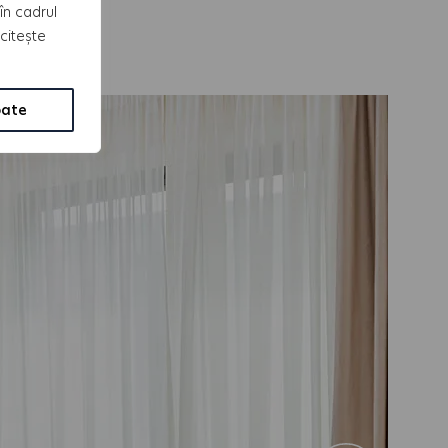
în cadrul
 citește
oate