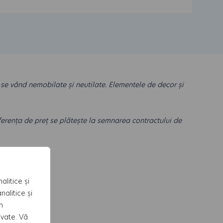
 se vând nemobilate și neutilate. Elementele de decor și
ferența de preț se plătește la semnarea contractului de
alitice și
alitice și
n
ivate. Vă