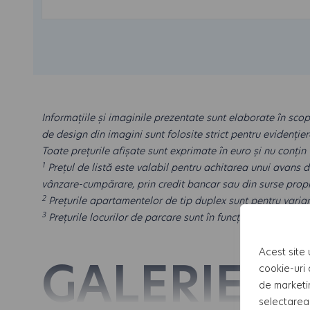
Informațiile și imaginile prezentate sunt elaborate în sco
de design din imagini sunt folosite strict pentru evidențier
Toate prețurile afișate sunt exprimate în euro și nu conțin
1
Prețul de listă este valabil pentru achitarea unui avans 
vânzare-cumpărare, prin credit bancar sau din surse propri
2
Prețurile apartamentelor de tip duplex sunt pentru varian
3
Prețurile locurilor de parcare sunt în funcție de suprafață
Acest site 
GALERIE
cookie-uri 
de marketi
selectarea 