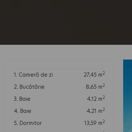
2
1. Cameră de zi
27,45
m
2
2. Bucătărie
8,65
m
2
3. Baie
4,12
m
2
4. Baie
4,21
m
2
5. Dormitor
13,59
m