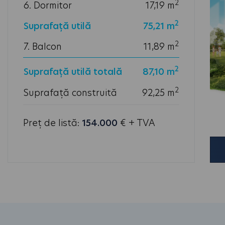
2
6. Dormitor
17,19
m
2
Suprafață utilă
75,21
m
2
7. Balcon
11,89
m
2
Suprafață utilă totală
87,10 m
2
Suprafață construită
92,25 m
Preț de listă:
154.000
€ + TVA