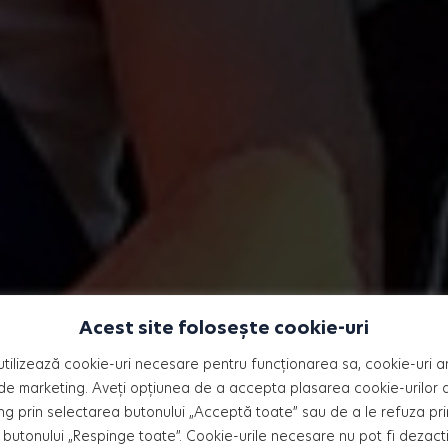
Acest site folosește cookie-uri
nt, voluntar la „
utilizează cookie-uri necesare pentru funcționarea sa, cookie-uri an
de marketing. Aveți opțiunea de a accepta plasarea cookie-urilor an
ng prin selectarea butonului „Acceptă toate” sau de a le refuza pri
butonului „Respinge toate”. Cookie-urile necesare nu pot fi dezact