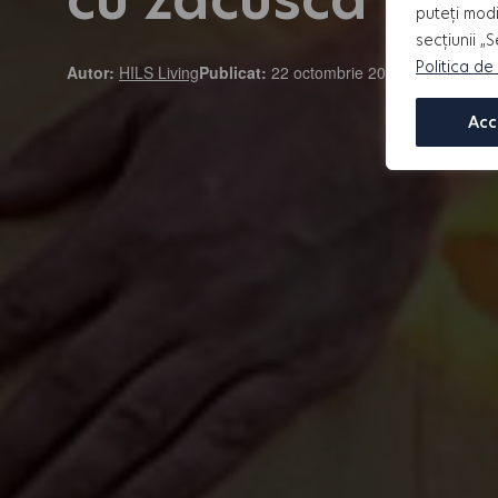
puteți modi
secțiunii „
Politica de
Autor:
HILS Living
Publicat:
22 octombrie 2024
Acc