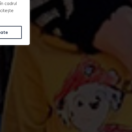
în cadrul
 citește
oate