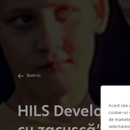
ÎNAPOI
HILS Developme
Acest site 
cookie-uri 
de marketi
cu zacuscă”
selectarea 