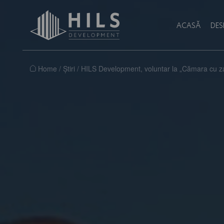
ACASĂ
DES
Home
/
Știri
/
HILS Development, voluntar la „Cămara cu z