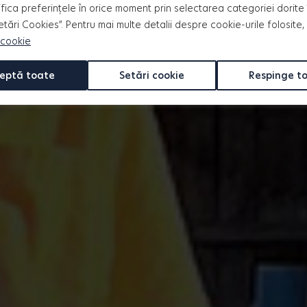
fica preferințele în orice moment prin selectarea categoriei dorite 
Setări Cookies”. Pentru mai multe detalii despre cookie-urile folosite,
 cookie
eptă toate
Setări cookie
Respinge t