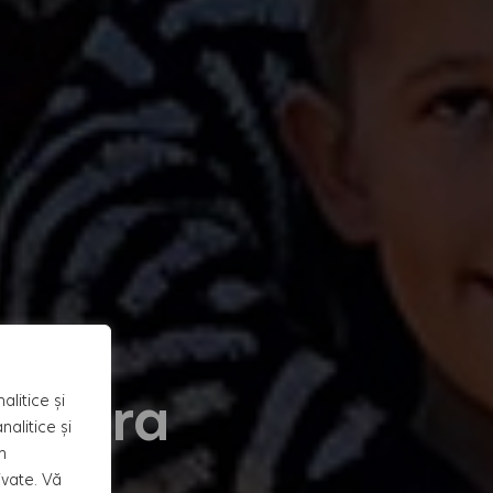
Cămara
alitice și
alitice și
n
ivate. Vă