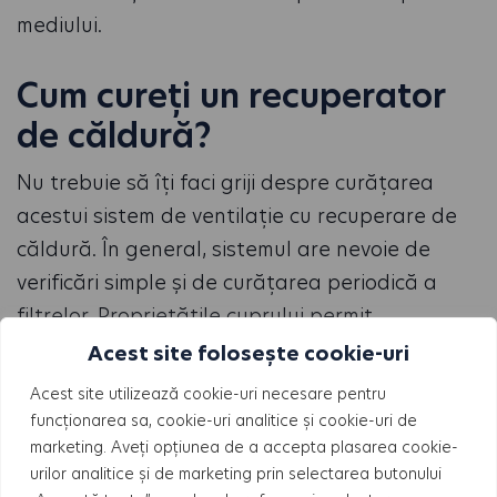
mediului.
Cum cureți un recuperator
de căldură?
Nu trebuie să îți faci griji despre curățarea
acestui sistem de ventilație cu recuperare de
căldură. În general, sistemul are nevoie de
verificări simple și de curățarea periodică a
filtrelor. Proprietățile cuprului permit
autocurățarea eficientă împotriva bacteriilor.
Acest site folosește cookie-uri
De asemenea, durabilitatea materialului
Acest site utilizează cookie-uri necesare pentru
contribuie la o funcționare bună pe o perioadă
funcționarea sa, cookie-uri analitice și cookie-uri de
lungă de timp.
marketing. Aveți opțiunea de a accepta plasarea cookie-
urilor analitice și de marketing prin selectarea butonului
Filtrele rețin praful și particulele din aer, de