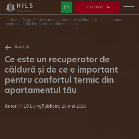
031.005.08.06
Home
/
Blog
/
Ce este un recuperator de căldură și de ce e important
pentru confortul termic din apartamentul tău
ÎNAPOI
Ce este un recuperator de
căldură și de ce e important
pentru confortul termic din
apartamentul tău
Autor:
HILS Living
Publicat:
26 mai 2026