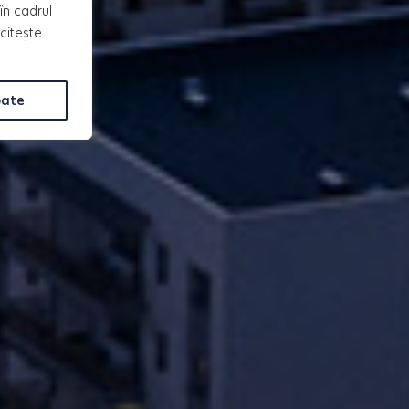
în cadrul
 citește
oate