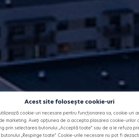
Acest site folosește cookie-uri
idențiale HILS
utilizează cookie-uri necesare pentru funcționarea sa, cookie-uri an
de marketing. Aveți opțiunea de a accepta plasarea cookie-urilor an
ng prin selectarea butonului „Acceptă toate” sau de a le refuza pri
butonului „Respinge toate”. Cookie-urile necesare nu pot fi dezact