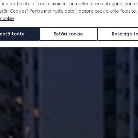
evelopment, finalizate sau în
fica preferințele în orice moment prin selectarea categoriei dorite 
lei
Setări Cookies”. Pentru mai multe detalii despre cookie-urile folosite,
 cookie
eptă toate
Setări cookie
Respinge t