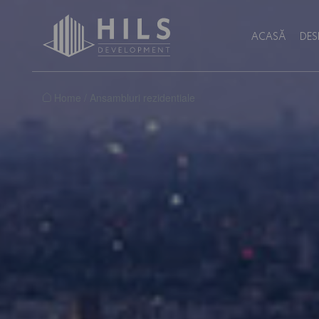
ACASĂ
DES
Home
/
Ansambluri rezidentiale