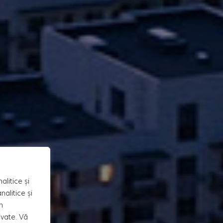
alitice și
alitice și
n
ivate. Vă