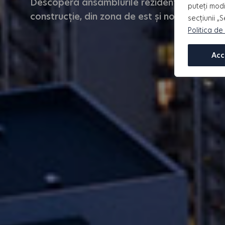
Descoperă ansamblurile rezidențiale HILS D
puteți modi
construcție, din zona de est și nordul Capita
secțiunii „
Politica de
Acc