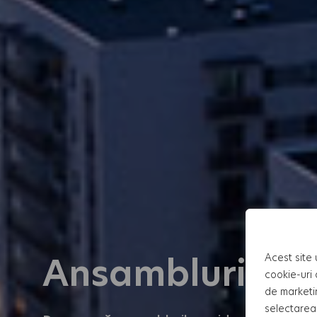
Ansambluri rez
Acest site 
cookie-uri 
de marketi
selectarea 