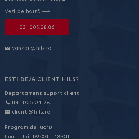
Vezi pe hartă
031.005.08.06
vanzari@hils.ro
EȘTI DEJA CLIENT HILS?
Departament suport clienți
031.005.04.78
clienti@hils.ro
Program de lucru
Luni – Joi: 09:00 – 18:00