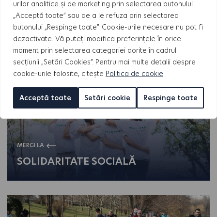
urilor analitice și de marketing prin selectarea butonului
Apartament de vânzare Sector 3. Fă alegerea
„Acceptă toate” sau de a le refuza prin selectarea
potrivită
butonului „Respinge toate”. Cookie-urile necesare nu pot fi
dezactivate. Vă puteți modifica preferințele în orice
moment prin selectarea categoriei dorite în cadrul
Navigare
secțiunii „Setări Cookies”. Pentru mai multe detalii despre
cookie-urile folosite, citește
Politica de cookie
Acceptă toate
Setări cookie
Respinge toate
MERGI LA
SOLIDARITATE SOCIALĂ