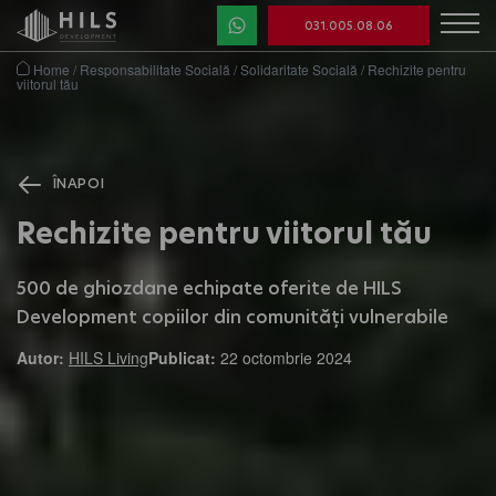
031.005.08.06
Home
/
Responsabilitate Socială
/
Solidaritate Socială
/
Rechizite pentru
viitorul tău
ÎNAPOI
Rechizite pentru viitorul tău
500 de ghiozdane echipate oferite de HILS
Development copiilor din comunități vulnerabile
Autor:
HILS Living
Publicat:
22 octombrie 2024