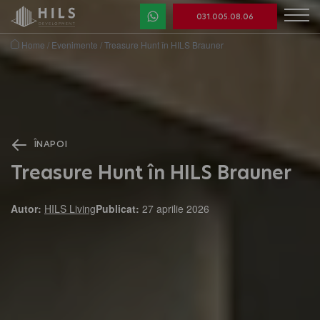
031.005.08.06
Home
/
Evenimente
/
Treasure Hunt în HILS Brauner
ÎNAPOI
Treasure Hunt în HILS Brauner
Autor:
HILS Living
Publicat:
27 aprilie 2026