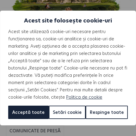
HILS Titanium: cum e să trăiești într-un ansamblu nou din
Acest site folosește cookie-uri
Pallady, deja finalizat în Faza 1
Acest site utilizează cookie-uri necesare pentru
funcționarea sa, cookie-uri analitice și cookie-uri de
marketing. Aveți opțiunea de a accepta plasarea cookie-
Articol recomandat:
urilor analitice și de marketing prin selectarea butonului
„Acceptă toate” sau de a le refuza prin selectarea
butonului „Respinge toate”. Cookie-urile necesare nu pot fi
dezactivate. Vă puteți modifica preferințele în orice
moment prin selectarea categoriei dorite în cadrul
secțiunii „Setări Cookies”. Pentru mai multe detalii despre
cookie-urile folosite, citește
Politica de cookie
Acceptă toate
Setări cookie
Respinge toate
COMUNICATE DE PRESĂ