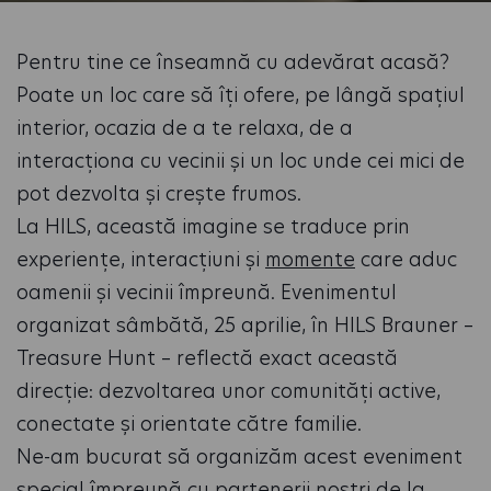
Pentru tine ce înseamnă cu adevărat acasă?
Poate un loc care să îți ofere, pe lângă spațiul
interior, ocazia de a te relaxa, de a
interacționa cu vecinii și un loc unde cei mici de
pot dezvolta și crește frumos.
La HILS, această imagine se traduce prin
experiențe, interacțiuni și
momente
care aduc
oamenii și vecinii împreună. Evenimentul
organizat sâmbătă, 25 aprilie, în HILS Brauner –
Treasure Hunt – reflectă exact această
direcție: dezvoltarea unor comunități active,
conectate și orientate către familie.
Ne-am bucurat să organizăm acest eveniment
special împreună cu partenerii noștri de la