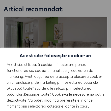
Articol recomandat:
Acest site folosește cookie-uri
Acest site utilizează cookie-uri necesare pentru
funcționarea sa, cookie-uri analitice și cookie-uri de
BLOG
marketing. Aveți opțiunea de a accepta plasarea cookie-
urilor analitice și de marketing prin selectarea butonului
Chirie vs investiție apartament nou București
„Acceptă toate” sau de a le refuza prin selectarea
butonului „Respinge toate”. Cookie-urile necesare nu pot fi
dezactivate. Vă puteți modifica preferințele în orice
moment prin selectarea categoriei dorite în cadrul
ÎNAPOI LA ARTICOLE
ARTICOLUL URMĂTOR