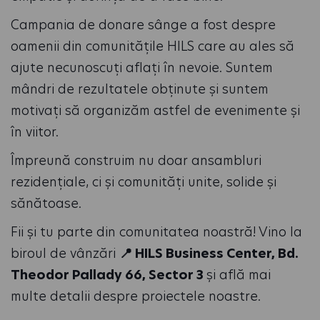
Campania
de donare sânge a fost
despre
oameni
i din comunitățile HILS
care au ales să
ajute necunoscuți aflați în nevoi
e
. Suntem
mândri de rezultatele obținute și suntem
motivați să organizăm astfel de evenimente și
în viitor.
Împreună construim nu doar ansambluri
rezidențiale, ci și comunități unite, solide și
sănătoase.
Fii și tu parte din comunitatea noastră! Vino la
biroul de vânzări
📍 HILS Business Center, Bd.
Theodor Pallady 66, Sector 3
și află mai
multe detalii despre proiectele noastre.