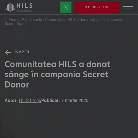
031.005.08.06
Home
/
Evenimente
/
Comunitatea HILS a donat sânge în campania
Secret Donor
ÎNAPOI
Comunitatea HILS a donat
sânge în campania Secret
Donor
Autor:
HILS Living
Publicat:
7 martie 2025