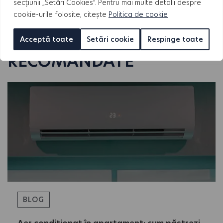
secțiunii „Setări Cookies”. Pentru mai multe detalii despre
cookie-urile folosite, citește
Politica de cookie
ARTICOLE
Acceptă toate
Setări cookie
Respinge toate
RECOMANDATE
BLOG