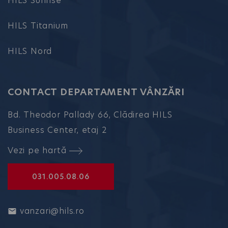
HILS Sunrise
HILS Titanium
HILS Nord
CONTACT DEPARTAMENT VÂNZĂRI
Bd. Theodor Pallady 66, Clădirea HILS
Business Center, etaj 2
Vezi pe hartă
031.005.08.06
vanzari@hils.ro