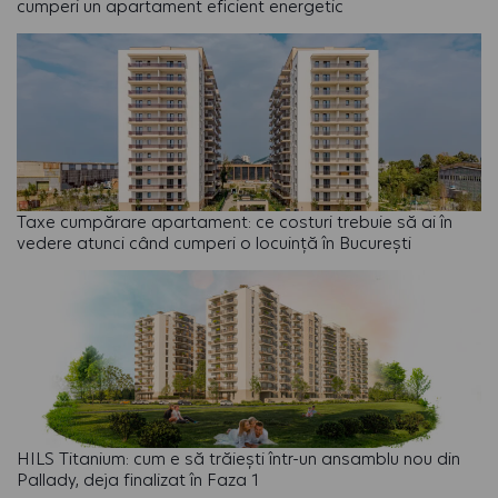
cumperi un apartament eficient energetic
Taxe cumpărare apartament: ce costuri trebuie să ai în
vedere atunci când cumperi o locuință în București
HILS Titanium: cum e să trăiești într-un ansamblu nou din
Pallady, deja finalizat în Faza 1