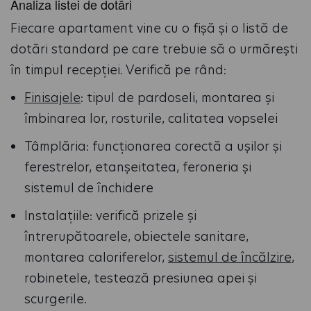
Analiza listei de dotări
Fiecare apartament vine cu o fișă și o listă de
dotări standard pe care trebuie să o urmărești
în timpul recepției. Verifică pe rând:
Finisajele
: tipul de pardoseli, montarea și
îmbinarea lor, rosturile, calitatea vopselei
Tâmplăria: funcționarea corectă a ușilor și
ferestrelor, etanșeitatea, feroneria și
sistemul de închidere
Instalațiile: verifică prizele și
întrerupătoarele, obiectele sanitare,
montarea caloriferelor,
sistemul de încălzire
,
robinetele, testează presiunea apei și
scurgerile.