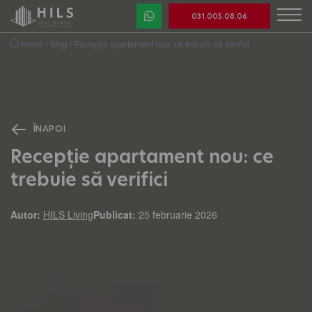
031.005.08.06
Home
/
Blog
/
Recepție apartament nou: ce trebuie să verifici
ÎNAPOI
Recepție apartament nou: ce
trebuie să verifici
Autor:
HILS Living
Publicat:
25 februarie 2026