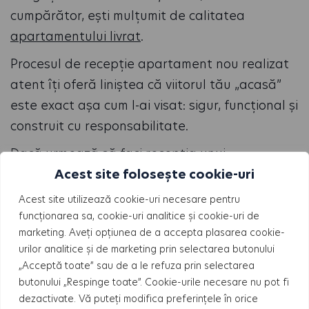
cumpărător, ești mulțumit de calitatea
apartamentului livrat
.
Procesul de recepție apartament nou realizat
atent îți oferă liniștea că viitorul tău „acasă”
este exact așa cum l-ai visat: sigur, funcțional și
construit cu responsabilitate.
Dacă urmează să faci recepția unui
apartament HILS, echipa noastră îți va fi
Acest site folosește cookie-uri
alături la fiecare pas, cu expertiză tehnică,
Acest site utilizează cookie-uri necesare pentru
transparență și suport post-vânzare real. Este
funcționarea sa, cookie-uri analitice și cookie-uri de
marketing. Aveți opțiunea de a accepta plasarea cookie-
momentul în care îți predăm, oficial, începutul
urilor analitice și de marketing prin selectarea butonului
unei noi etape din viața ta.
„Acceptă toate” sau de a le refuza prin selectarea
butonului „Respinge toate”. Cookie-urile necesare nu pot fi
Contactează-ne
sau completează formularul
dezactivate. Vă puteți modifica preferințele în orice
de pe site, alege un apartament într-un