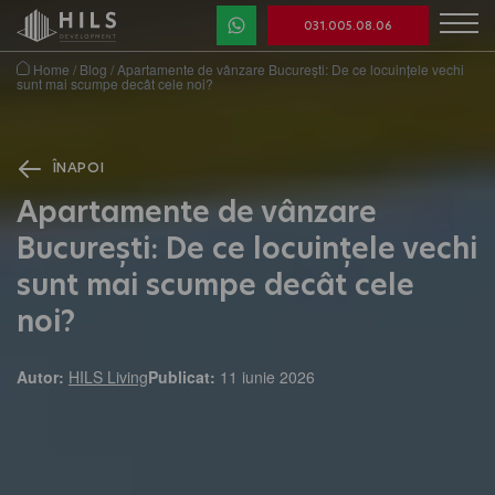
031.005.08.06
Home
/
Blog
/
Apartamente de vânzare București: De ce locuințele vechi
sunt mai scumpe decât cele noi?
ÎNAPOI
Apartamente de vânzare
București: De ce locuințele vechi
sunt mai scumpe decât cele
noi?
Autor:
HILS Living
Publicat:
11 iunie 2026