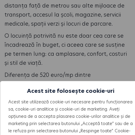
distanța față de metrou sau alte mijloace de
transport, accesul la școli, magazine, servicii
medicale, spații verzi și locuri de parcare.
O locuință potrivită nu este doar cea care se
încadrează în buget, ci aceea care se susține
pe termen lung: ca amplasare, confort, costuri
și stil de viață.
Diferența de 520 euro/mp dintre
apartamentele vechi și cele noi arată că
Acest site folosește cookie-uri
locuințele noi pot fi o alternativă competitivă
pentru cumpărătorii care caută confort
Acest site utilizează cookie-uri necesare pentru funcționarea
sa, cookie-uri analitice și cookie-uri de marketing. Aveți
modern și costuri mai predictibile. Iar atunci
opțiunea de a accepta plasarea cookie-urilor analitice și de
când sunt aproape de metrou, cum este cazul
marketing prin selectarea butonului „Acceptă toate” sau de a
HILS Sunrise, acestea pot oferi un echilibru bun
le refuza prin selectarea butonului „Respinge toate”. Cookie-