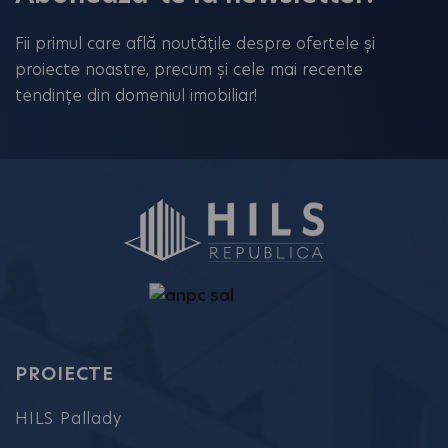
to
Fii primul care află noutățile despre ofertele și
continue.
proiecte noastre, precum și cele mai recente
tendințe din domeniul imobiliar!
PROIECTE
HILS Pallady