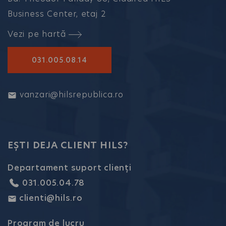
Business Center, etaj 2
Vezi pe hartă
031.005.08.14
vanzari@hilsrepublica.ro
EȘTI DEJA CLIENT HILS?
Departament suport clienți
031.005.04.78
clienti@hils.ro
Program de lucru