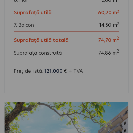
6. Hol
2,60
m
2
Suprafață utilă
60,20
m
2
7. Balcon
14,50
m
2
Suprafață utilă totală
74,70 m
2
Suprafață construită
74,86 m
Preț de listă:
121.000
€ + TVA