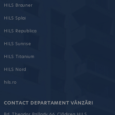
HILS Brauner
HILS Splai
HILS Republica
HILS Sunrise
HILS Titanium
HILS Nord
hils.ro
CONTACT DEPARTAMENT VÂNZĂRI
Bd. Theodor Pallady 66, Clădirea HILS