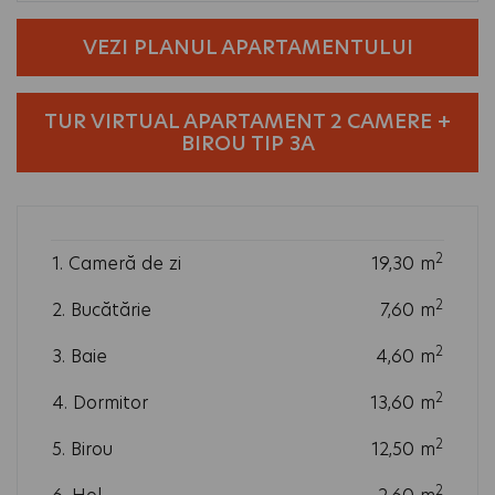
VEZI PLANUL APARTAMENTULUI
TUR VIRTUAL APARTAMENT 2 CAMERE +
BIROU TIP 3A
2
1. Cameră de zi
19,30
m
2
2. Bucătărie
7,60
m
2
3. Baie
4,60
m
2
4. Dormitor
13,60
m
2
5. Birou
12,50
m
2