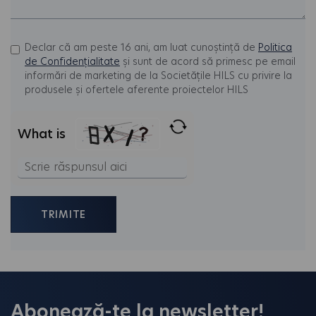
Declar că am peste 16 ani, am luat cunoștință de
Politica
de Confidențialitate
și sunt de acord să primesc pe email
informări de marketing de la Societățile HILS cu privire la
produsele și ofertele aferente proiectelor HILS
What is
Solve
the
math
problem
shown
in
the
Abonează-te la newsletter!
image