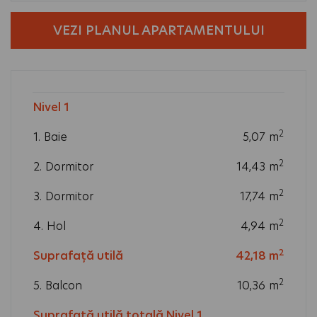
VEZI PLANUL APARTAMENTULUI
2
Nivel 1
m
2
1. Baie
5,07
m
2
2. Dormitor
14,43
m
2
3. Dormitor
17,74
m
2
4. Hol
4,94
m
2
Suprafață utilă
42,18
m
2
5. Balcon
10,36
m
2
Suprafață utilă totală Nivel 1
52,54
m