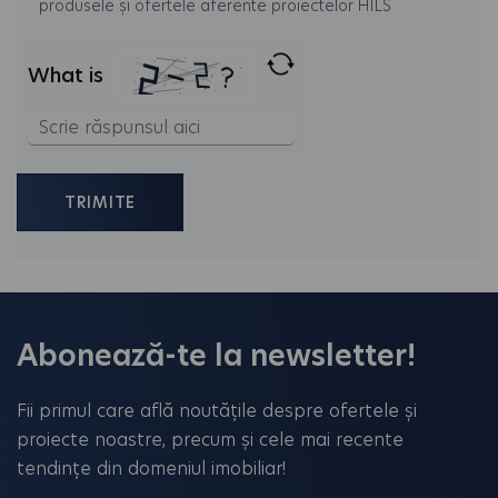
produsele și ofertele aferente proiectelor HILS
What is
Solve
the
math
problem
shown
in
the
Abonează-te la newsletter!
image
to
Fii primul care află noutățile despre ofertele și
continue.
proiecte noastre, precum și cele mai recente
tendințe din domeniul imobiliar!