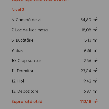
2
Nivel 2
m
2
6. Cameră de zi
34,60
m
2
7. Loc de luat masa
18,08
m
2
8. Bucătărie
8,13
m
2
9. Baie
9,38
m
2
10. Grup sanitar
2,56
m
2
11. Dormitor
23,04
m
2
12. Hol
9,42
m
2
13. Depozitare
6,97
m
2
Suprafață utilă
112,18
m