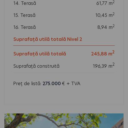
2
14. Terasă
61,77
m
2
15. Terasă
10,45
m
2
16. Terasă
8,94
m
2
Suprafață utilă totală Nivel 2
193,34
m
2
Suprafață utilă totală
245,88 m
2
Suprafață construită
196,39 m
Preț de listă:
275.000
€ + TVA