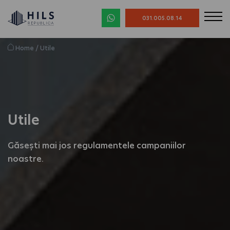
031.005.08.14
Home
/
Utile
Utile
Găsești mai jos regulamentele campaniilor
noastre.