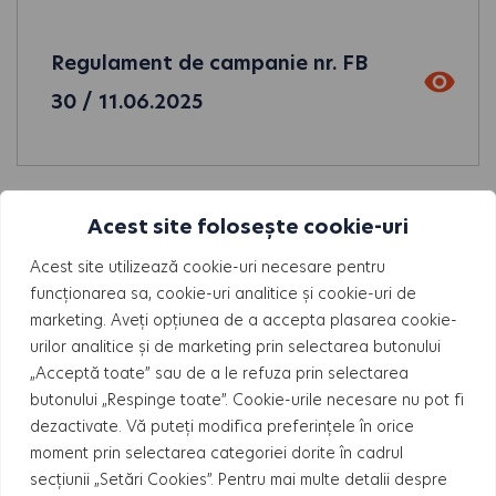
Regulament de campanie nr. FB
30 / 11.06.2025
Acest site folosește cookie-uri
Acest site utilizează cookie-uri necesare pentru
Regulament Salonul Imobiliar
funcționarea sa, cookie-uri analitice și cookie-uri de
Bucuresti
marketing. Aveți opțiunea de a accepta plasarea cookie-
urilor analitice și de marketing prin selectarea butonului
„Acceptă toate” sau de a le refuza prin selectarea
butonului „Respinge toate”. Cookie-urile necesare nu pot fi
dezactivate. Vă puteți modifica preferințele în orice
moment prin selectarea categoriei dorite în cadrul
secțiunii „Setări Cookies”. Pentru mai multe detalii despre
Regulament campanie Medikali