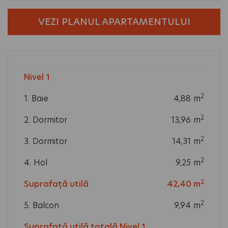
VEZI PLANUL APARTAMENTULUI
2
Nivel 1
m
2
1. Baie
4,88
m
2
2. Dormitor
13,96
m
2
3. Dormitor
14,31
m
2
4. Hol
9,25
m
2
Suprafață utilă
42,40
m
2
5. Balcon
9,94
m
2
Suprafață utilă totală Nivel 1
52,34
m