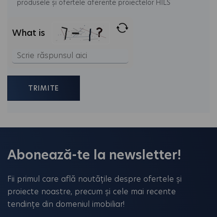
produsele și ofertele aferente proiectelor HILS
What is
Solve
the
math
problem
shown
in
the
Abonează-te la newsletter!
image
to
Fii primul care află noutățile despre ofertele și
continue.
proiecte noastre, precum și cele mai recente
tendințe din domeniul imobiliar!