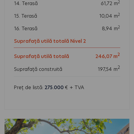
2
14. Terasă
61,72
m
2
15. Terasă
10,04
m
2
16. Terasă
8,94
m
2
Suprafață utilă totală Nivel 2
193,73
m
2
Suprafață utilă totală
246,07 m
2
Suprafață construită
197,54 m
Preț de listă:
275.000
€ + TVA