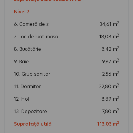
2
Nivel 2
m
2
6. Cameră de zi
34,61
m
2
7. Loc de luat masa
18,08
m
2
8. Bucătărie
8,42
m
2
9. Baie
9,87
m
2
10. Grup sanitar
2,56
m
2
11. Dormitor
22,80
m
2
12. Hol
8,89
m
2
13. Depozitare
7,80
m
2
Suprafață utilă
113,03
m