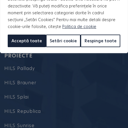
dezactivate. Vă puteți modifica preferințele în orice
moment prin selectarea categoriei dorite în cadrul
secțiunii „Setări Cookies”. Pentru mai multe detalii despre
cookie-urile folosite, citește
Politica de cookie
Acceptă toate
Setări cookie
Respinge toate
PROIECTE
HILS Pallady
HILS Brauner
HILS Splai
HILS Republica
HILS Sunrise