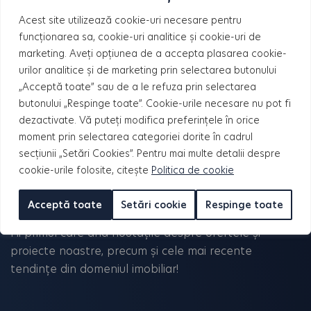
Acest site utilizează cookie-uri necesare pentru
funcționarea sa, cookie-uri analitice și cookie-uri de
marketing. Aveți opțiunea de a accepta plasarea cookie-
Regulament de campanie nr. 248
urilor analitice și de marketing prin selectarea butonului
din 10.09.2024
„Acceptă toate” sau de a le refuza prin selectarea
butonului „Respinge toate”. Cookie-urile necesare nu pot fi
dezactivate. Vă puteți modifica preferințele în orice
moment prin selectarea categoriei dorite în cadrul
secțiunii „Setări Cookies”. Pentru mai multe detalii despre
cookie-urile folosite, citește
Politica de cookie
Abonează-te la newsletter!
Acceptă toate
Setări cookie
Respinge toate
Fii primul care află noutățile despre ofertele și
proiecte noastre, precum și cele mai recente
tendințe din domeniul imobiliar!