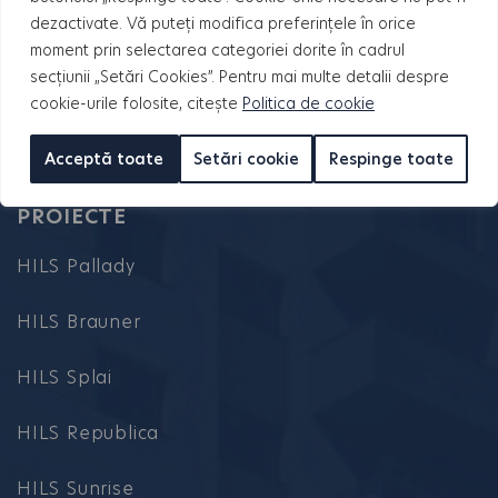
dezactivate. Vă puteți modifica preferințele în orice
moment prin selectarea categoriei dorite în cadrul
secțiunii „Setări Cookies”. Pentru mai multe detalii despre
cookie-urile folosite, citește
Politica de cookie
Acceptă toate
Setări cookie
Respinge toate
PROIECTE
HILS Pallady
HILS Brauner
HILS Splai
HILS Republica
HILS Sunrise