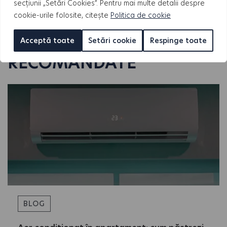
the
secțiunii „Setări Cookies”. Pentru mai multe detalii despre
cookie-urile folosite, citește
Politica de cookie
image
ARTICOLE
to
Acceptă toate
Setări cookie
Respinge toate
continue.
RECOMANDATE
BLOG