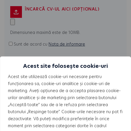
ÎNCARCĂ CV-UL AICI (OPȚIONAL)
Dimensiunea maximă este de 10MB.
Sunt de acord cu
Nota de informare
Acest site folosește cookie-uri
Cât este
Acest site utilizează cookie-uri necesare pentru
Solve
funcționarea sa, cookie-uri analitice și cookie-uri de
the
marketing. Aveți opțiunea de a accepta plasarea cookie-
math
urilor analitice și de marketing prin selectarea butonului
„Acceptă toate” sau de a le refuza prin selectarea
problem
butonului „Respinge toate”. Cookie-urile necesare nu pot fi
shown
dezactivate. Vă puteți modifica preferințele în orice
in
moment prin selectarea categoriei dorite în cadrul