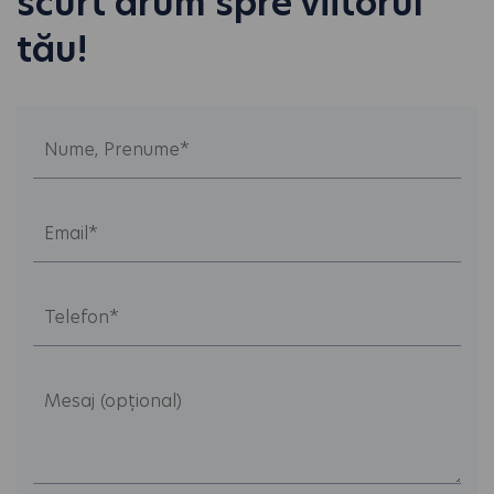
scurt drum spre viitorul
tău!