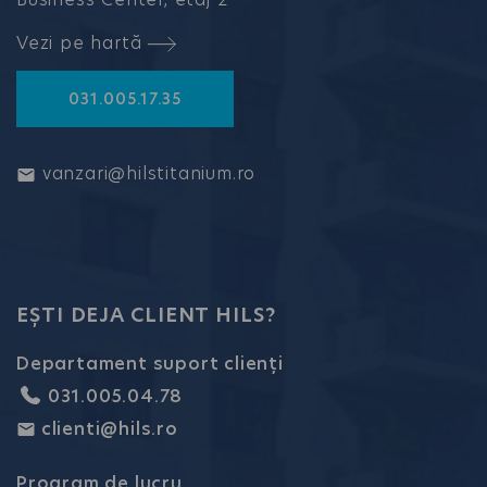
Vezi pe hartă
031.005.17.35
vanzari@hilstitanium.ro
EȘTI DEJA CLIENT HILS?
Departament suport clienți
031.005.04.78
clienti@hils.ro
Program de lucru