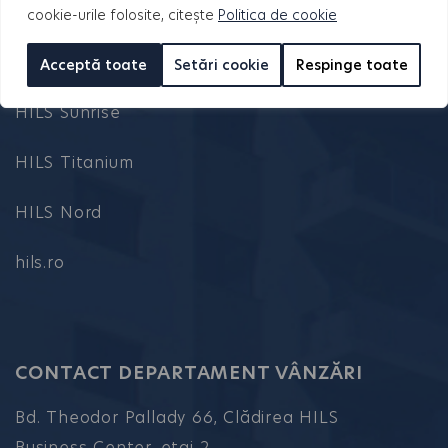
HILS Splai
cookie-urile folosite, citește
Politica de cookie
HILS Republica
Acceptă toate
Setări cookie
Respinge toate
HILS Sunrise
HILS Titanium
HILS Nord
hils.ro
CONTACT DEPARTAMENT VÂNZĂRI
Bd. Theodor Pallady 66, Clădirea HILS
Business Center, etaj 2