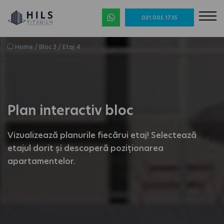
031.005.17.35
Home
/
Bloc 3
/
Etaj 4
Plan interactiv bloc
Vizualizează planurile fiecărui etaj! Selectează
etajul dorit și descoperă poziționarea
apartamentelor.