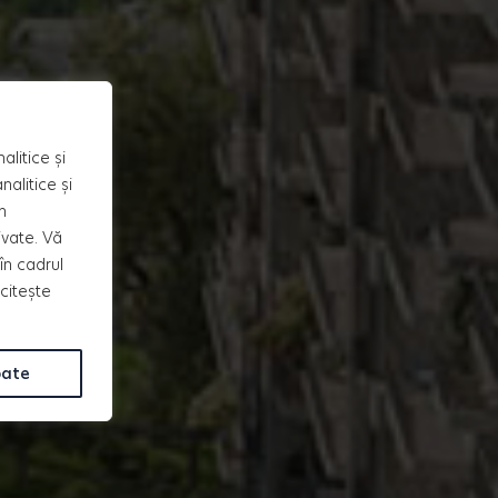
alitice și
alitice și
n
ivate. Vă
în cadrul
 citește
oate