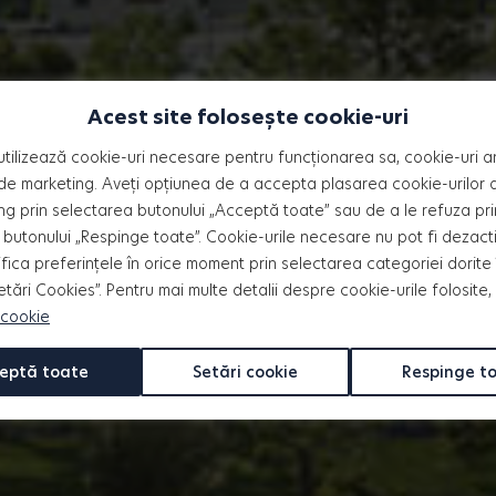
Acest site folosește cookie-uri
utilizează cookie-uri necesare pentru funcționarea sa, cookie-uri an
bloc
de marketing. Aveți opțiunea de a accepta plasarea cookie-urilor an
ng prin selectarea butonului „Acceptă toate” sau de a le refuza pri
butonului „Respinge toate”. Cookie-urile necesare nu pot fi dezact
fica preferințele în orice moment prin selectarea categoriei dorite 
ază etajul dorit și descoperă
Setări Cookies”. Pentru mai multe detalii despre cookie-urile folosite,
 cookie
eptă toate
Setări cookie
Respinge t