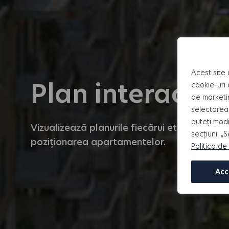
Acest site 
Plan interactiv 
cookie-uri 
de marketi
selectarea 
puteți modi
Vizualizează planurile fiecărui etaj! Selecte
secțiunii „
poziționarea apartamentelor.
Politica de
Acc