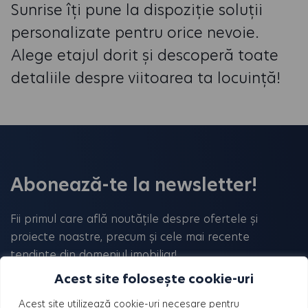
Sunrise îți pune la dispoziție soluții
personalizate pentru orice nevoie.
Alege etajul dorit și descoperă toate
detaliile despre viitoarea ta locuință!
Abonează-te la newsletter!
Fii primul care află noutățile despre ofertele și
proiecte noastre, precum și cele mai recente
tendințe din domeniul imobiliar!
Acest site folosește cookie-uri
Acest site utilizează cookie-uri necesare pentru