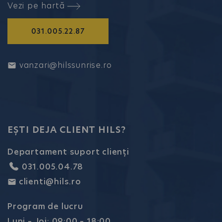
Vezi pe hartă
031.005.22.87
vanzari@hilssunrise.ro
EȘTI DEJA CLIENT HILS?
Departament suport clienți
031.005.04.78
clienti@hils.ro
Program de lucru
Luni – Joi: 09:00 – 18:00