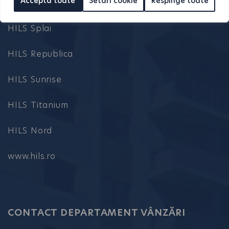
Acceptă toate
Setări cookie
Respinge toate
HILS Brauner
HILS Splai
HILS Republica
HILS Sunrise
HILS Titanium
HILS Nord
www.hils.ro
CONTACT DEPARTAMENT VÂNZĂRI