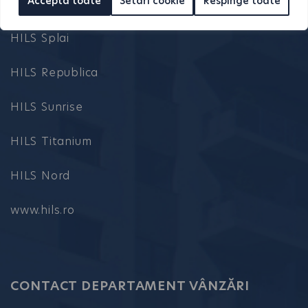
Acceptă toate
Setări cookie
Respinge toate
HILS Brauner
HILS Splai
HILS Republica
HILS Sunrise
HILS Titanium
HILS Nord
www.hils.ro
CONTACT DEPARTAMENT VÂNZĂRI