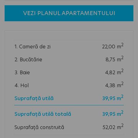
VEZI PLANUL APARTAMENTULUI
2
1. Cameră de zi
22,00
m
2
2. Bucătărie
8,75
m
2
3. Baie
4,82
m
2
4. Hol
4,38
m
2
Suprafață utilă
39,95
m
2
Suprafață utilă totală
39,95 m
2
Suprafață construită
52,02 m