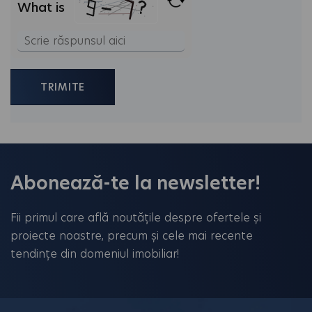
What is
Solve
the
math
problem
shown
in
the
Abonează-te la newsletter!
image
to
Fii primul care află noutățile despre ofertele și
continue.
proiecte noastre, precum și cele mai recente
tendințe din domeniul imobiliar!