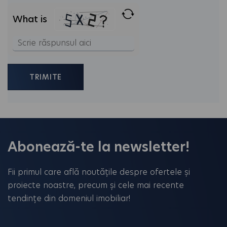
What is
Solve
the
math
problem
shown
in
the
Abonează-te la newsletter!
image
to
Fii primul care află noutățile despre ofertele și
continue.
proiecte noastre, precum și cele mai recente
tendințe din domeniul imobiliar!