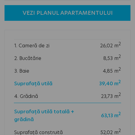
VEZI PLANUL APARTAMENTULUI
2
1. Cameră de zi
26,02
m
2
2. Bucătărie
8,53
m
2
3. Baie
4,85
m
2
Suprafață utilă
39,40
m
2
4. Grădină
23,73
m
Suprafață utilă totală +
2
63,13 m
grădină
2
Suprafață construită
52,02 m