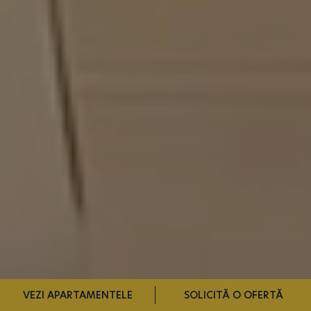
VEZI APARTAMENTELE
SOLICITĂ O OFERTĂ