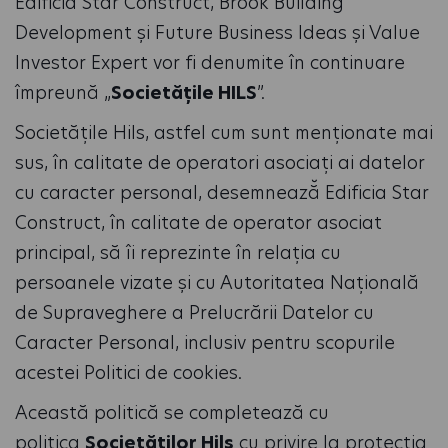
Edificia Star Construct, Brook Building
Development și Future Business Ideas și Value
Investor Expert vor fi denumite în continuare
împreună „
Societățile HILS
”.
Societățile Hils, astfel cum sunt menționate mai
sus, în calitate de operatori asociați ai datelor
cu caracter personal, desemnează̆ Edificia Star
Construct, în calitate de operator asociat
principal, să îi reprezinte în relația cu
persoanele vizate și cu Autoritatea Națională
de Supraveghere a Prelucrării Datelor cu
Caracter Personal, inclusiv pentru scopurile
acestei Politici de cookies.
Această politică se completează cu
politica
Societăților Hils
cu privire la protecția