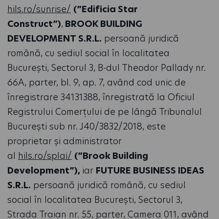
hils.ro/sunrise/
(”Edificia Star
Construct”)
,
BROOK BUILDING
DEVELOPMENT S.R.L.
persoană juridică
română, cu sediul social în localitatea
București, Sectorul 3, B-dul Theodor Pallady nr.
66A, parter, bl. 9, ap. 7, având cod unic de
înregistrare 34131388, înregistrată la Oficiul
Registrului Comerțului de pe lângă Tribunalul
București sub nr. J40/3832/2018, este
proprietar şi administrator
al
hils.ro/splai/
(”Brook Building
Development”),
iar
FUTURE BUSINESS IDEAS
S.R.L.
persoană juridică română, cu sediul
social în localitatea București, Sectorul 3,
Strada Traian nr. 55, parter, Camera 011, având