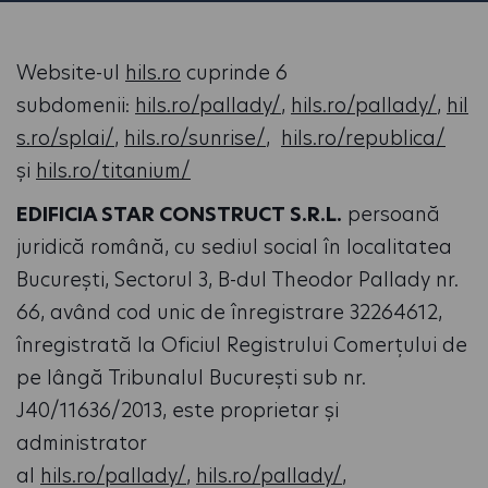
Website-ul
hils.ro
cuprinde 6
subdomenii:
hils.ro/pallady/
,
hils.ro/pallady/
,
hil
s.ro/splai/
,
hils.ro/sunrise/
,
hils.ro/republica/
și
hils.ro/titanium/
EDIFICIA STAR CONSTRUCT S.R.L.
persoană
juridică română, cu sediul social în localitatea
București, Sectorul 3, B-dul Theodor Pallady nr.
66, având cod unic de înregistrare 32264612,
înregistrată la Oficiul Registrului Comerțului de
pe lângă Tribunalul București sub nr.
J40/11636/2013, este proprietar şi
administrator
al
hils.ro/pallady/
,
hils.ro/pallady/
,