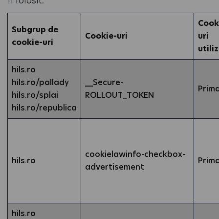
fi folosit.
Cook
Subgrup de
Cookie-uri
uri
cookie-uri
utili
hils.ro
hils.ro/pallady
__Secure-
Prim
hils.ro/splai
ROLLOUT_TOKEN
hils.ro/republica
cookielawinfo-checkbox-
hils.ro
Prim
advertisement
hils.ro