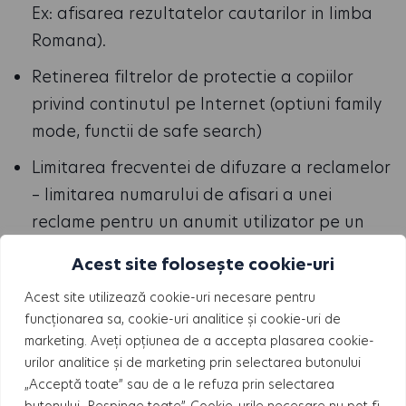
Ex: afisarea rezultatelor cautarilor in limba
Romana).
Retinerea filtrelor de protectie a copiilor
privind continutul pe Internet (optiuni family
mode, functii de safe search)
Limitarea frecventei de difuzare a reclamelor
– limitarea numarului de afisari a unei
reclame pentru un anumit utilizator pe un
site.
Acest site folosește cookie-uri
Furnizarea de publicitate mai relevanta
Acest site utilizează cookie-uri necesare pentru
pentru utilizator.
funcționarea sa, cookie-uri analitice și cookie-uri de
marketing. Aveți opțiunea de a accepta plasarea cookie-
Masurarea, optimizare si caracteristicile de
urilor analitice și de marketing prin selectarea butonului
analytics – cum ar fi confirmarea unui anumit
„Acceptă toate” sau de a le refuza prin selectarea
nivel de trafic pe un website, ce tip de