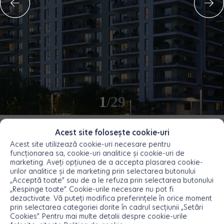
1
/29
Acest site folosește cookie-uri
Orientare
apartamente
Acest site utilizează cookie-uri necesare pentru
funcționarea sa, cookie-uri analitice și cookie-uri de
marketing. Aveți opțiunea de a accepta plasarea cookie-
urilor analitice și de marketing prin selectarea butonului
„Acceptă toate” sau de a le refuza prin selectarea butonului
„Respinge toate”. Cookie-urile necesare nu pot fi
dezactivate. Vă puteți modifica preferințele în orice moment
prin selectarea categoriei dorite în cadrul secțiunii „Setări
Cookies”. Pentru mai multe detalii despre cookie-urile