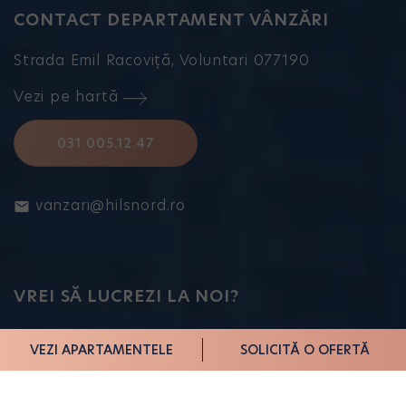
CONTACT DEPARTAMENT VÂNZĂRI
Strada Emil Racoviță, Voluntari 077190
Vezi pe hartă
031.005.12.47
vanzari@hilsnord.ro
VREI SĂ LUCREZI LA NOI?
Vezi cariere
VEZI APARTAMENTELE
SOLICITĂ O OFERTĂ
NE POȚI URMĂRI PE