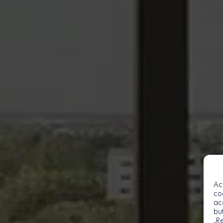
Ac
co
ac
bu
„R