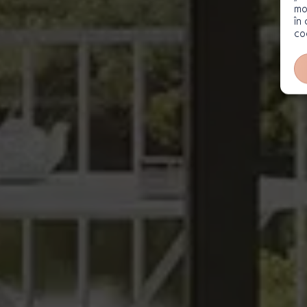
mo
în
co