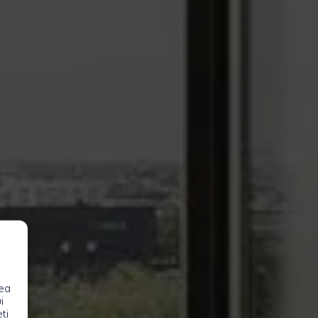
rea
i
ți