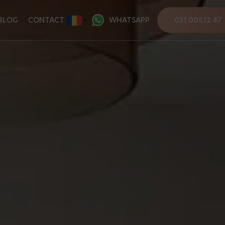
BLOG
CONTACT
WHATSAPP
031.005.12.47