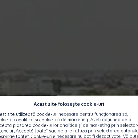
Acest site folosește cookie-uri
est site utilizează cookie-uri necesare pentru funcționarea sa,
okie-uri analitice și cookie-uri de marketing. Aveți opțiunea de a
cepta plasarea cookie-urilor analitice și de marketing prin selecta
tonului „Acceptă toate” sau de a le refuza prin selectarea butonulu
espinge toate”. Cookie-urile necesare nu pot fi dezactivate. Vă pute