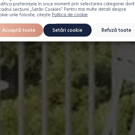
difica preferințele în orice moment prin selectarea categoriei dori
 cadrul secțiunii „Setări Cookies”. Pentru mai multe detalii despre
okie-urile folosite, citește
Politica de cookie
Acceptă toate
Setări cookie
Refuză toate