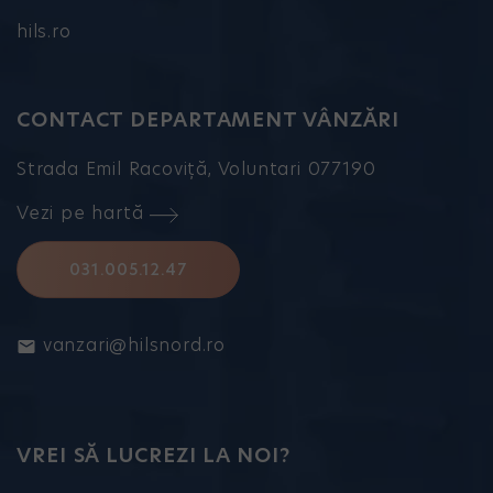
hils.ro
CONTACT DEPARTAMENT VÂNZĂRI
Strada Emil Racoviță, Voluntari 077190
Vezi pe hartă
031.005.12.47
vanzari@hilsnord.ro
VREI SĂ LUCREZI LA NOI?