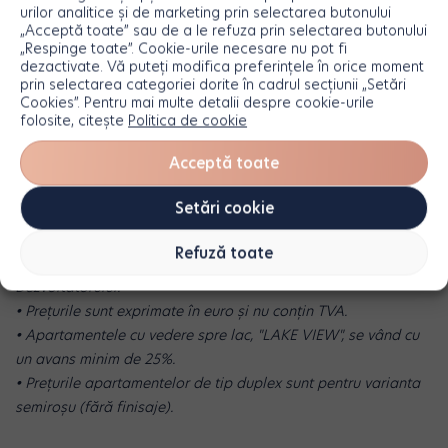
urilor analitice și de marketing prin selectarea butonului
„Acceptă toate” sau de a le refuza prin selectarea butonului
„Respinge toate”. Cookie-urile necesare nu pot fi
dezactivate. Vă puteți modifica preferințele în orice moment
prin selectarea categoriei dorite în cadrul secțiunii „Setări
Cookies”. Pentru mai multe detalii despre cookie-urile
folosite, citește
Politica de cookie
Acceptă toate
• Informațiile și imaginile prezentate sunt elaborate în scop
exemplificativ și nu creează obligații contractuale.
Setări cookie
Apartamentele se vând nemobilate și neutilate. Elementele de
decor și de design din imagini sunt folosite strict pentru
Refuză toate
evidențierea spațiului locativ și nu fac parte din oferta
Dezvoltatorului.
• Prețurile sunt exprimate în euro și nu conțin TVA.
• Apartamentele cu vedere spre lac, "LAKE VIEW", se vând cu
un avans minim de 25%.
• Prețurile apartamentelor de tip duplex sunt pentru varianta
semiroșu (fără finisaje).