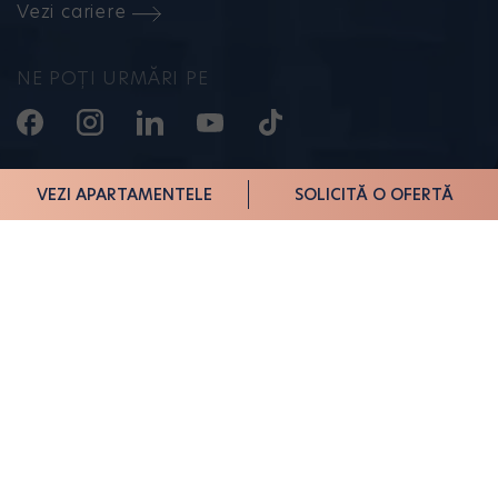
Vezi cariere
NE POȚI URMĂRI PE
VEZI APARTAMENTELE
SOLICITĂ O OFERTĂ
Politica de confidențialitate
Termeni și Condiții
Politica de Cookies
Utile
ANPC SAL
2026 © HILS Development – Toate drepturile rezervate.