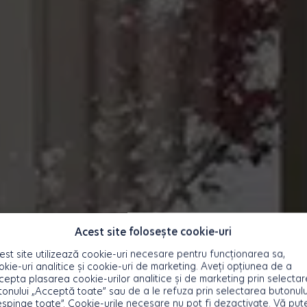
Acest site folosește cookie-uri
est site utilizează cookie-uri necesare pentru funcționarea sa,
okie-uri analitice și cookie-uri de marketing. Aveți opțiunea de a
cepta plasarea cookie-urilor analitice și de marketing prin selecta
tonului „Acceptă toate” sau de a le refuza prin selectarea butonulu
espinge toate”. Cookie-urile necesare nu pot fi dezactivate. Vă pute