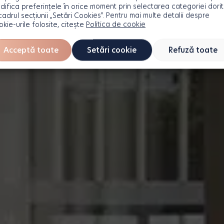
difica preferințele în orice moment prin selectarea categoriei dori
 cadrul secțiunii „Setări Cookies”. Pentru mai multe detalii despre
okie-urile folosite, citește
Politica de cookie
Acceptă toate
Setări cookie
Refuză toate