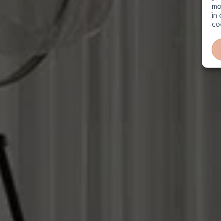
mo
în
co