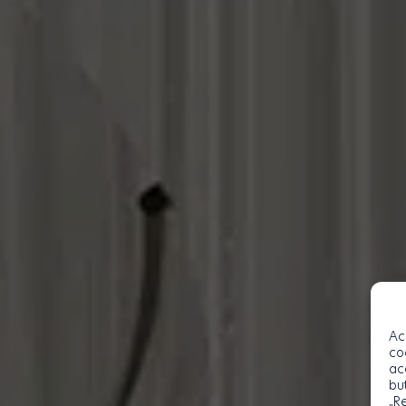
Ac
co
ac
bu
„R