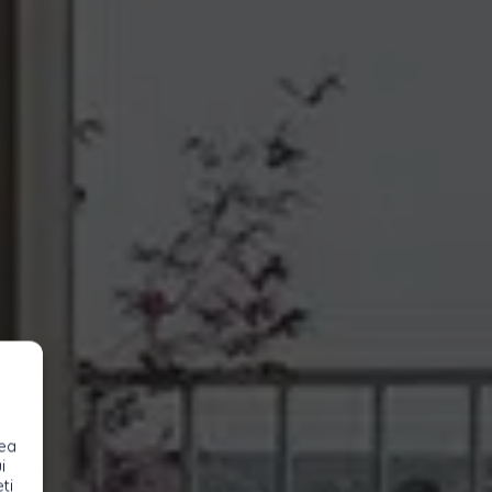
rea
i
ți