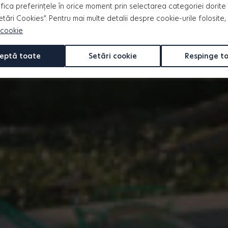
m materiale de calitate înaltă
fica preferințele în orice moment prin selectarea categoriei dorite 
n viitorul tău apartament.
Setări Cookies”. Pentru mai multe detalii despre cookie-urile folosite,
 cookie
eptă toate
Setări cookie
Respinge t