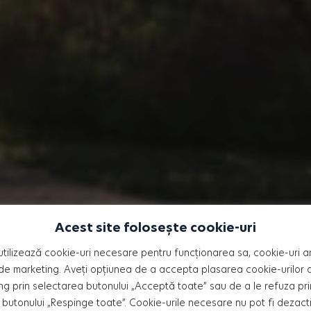
Acest site folosește cookie-uri
nice
utilizează cookie-uri necesare pentru funcționarea sa, cookie-uri an
de marketing. Aveți opțiunea de a accepta plasarea cookie-urilor an
ng prin selectarea butonului „Acceptă toate” sau de a le refuza pri
butonului „Respinge toate”. Cookie-urile necesare nu pot fi dezact