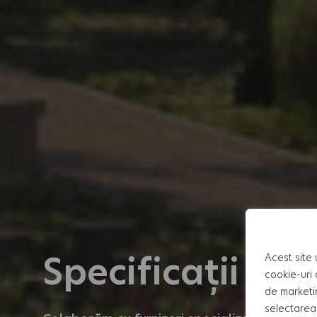
Specificații teh
Acest site 
cookie-uri 
de marketi
selectarea 