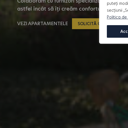
Colaborăm cu furnizori specializați și alege
puteți modi
astfel încât să îți creăm confortul necesar î
secțiunii „
Politica de
VEZI APARTAMENTELE
SOLICITĂ O OFERTĂ
Acc