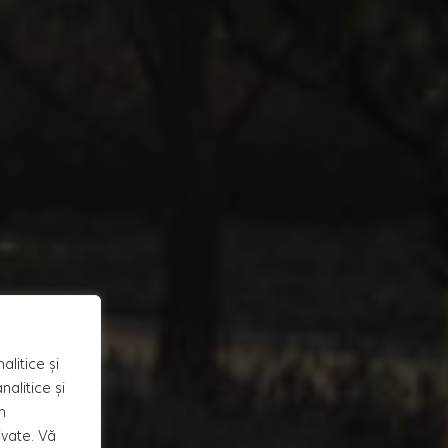
alitice și
alitice și
n
ivate. Vă