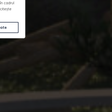
în cadrul
 citește
oate