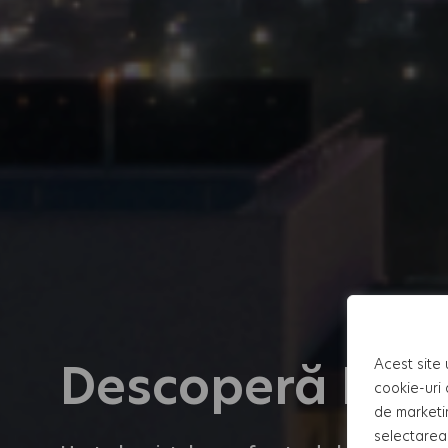
Descoperă NO
Acest site 
cookie-uri 
de marketi
selectarea 