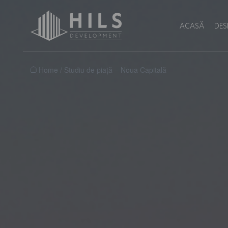
ACASĂ
DES
Home
/
Studiu de piață – Noua Capitală