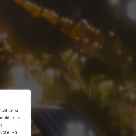
alitice și
alitice și
n
ivate. Vă