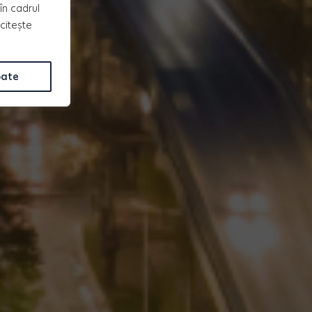
în cadrul
 citește
oate