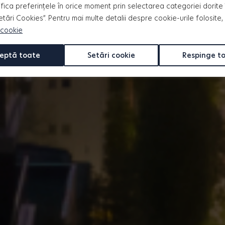
i evoluția noilor cartiere
fica preferințele în orice moment prin selectarea categoriei dorite 
Setări Cookies”. Pentru mai multe detalii despre cookie-urile folosite,
 cookie
ent
eptă toate
Setări cookie
Respinge t