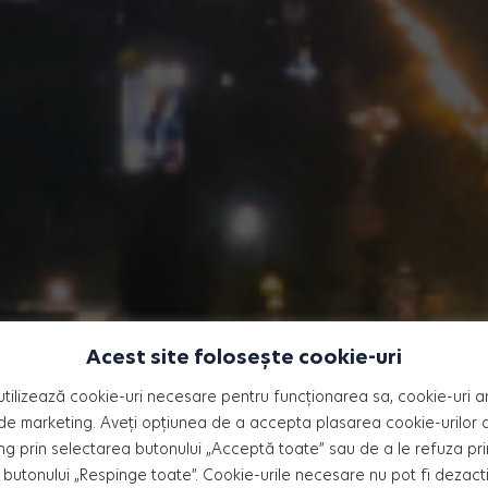
Acest site folosește cookie-uri
UA CAPITALĂ
utilizează cookie-uri necesare pentru funcționarea sa, cookie-uri an
de marketing. Aveți opțiunea de a accepta plasarea cookie-urilor an
ng prin selectarea butonului „Acceptă toate” sau de a le refuza pri
butonului „Respinge toate”. Cookie-urile necesare nu pot fi dezact