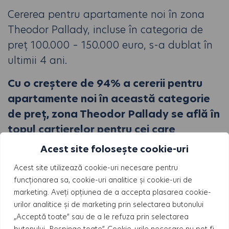
Cererea pentru apartamente noi în zona
Theodor Pallady, incluse în categoria de
preț 100.000 – 150.000 euro, s-a dublat în
ultimii 4 ani.
Cu o creștere de 94% a cererii pentru
apartamente noi în această categorie
de preț, zona Theodor Pallady se află în
topul cartierelor pentru cei care
plănuiesc să cumpere locuințe care
Acest site folosește cookie-uri
costă peste 100.000 de euro.
Acest site utilizează cookie-uri necesare pentru
funcționarea sa, cookie-uri analitice și cookie-uri de
Un interes crescut pentru locuințe noi, în
marketing. Aveți opțiunea de a accepta plasarea cookie-
această categorie de preț, se înregistrează
urilor analitice și de marketing prin selectarea butonului
și pentru Drumul Taberei (+174%), Militari
„Acceptă toate” sau de a le refuza prin selectarea
(+131%) și Politehnica (+106%).