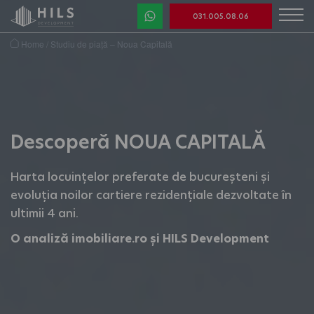
031.005.08.06
Home
/
Studiu de piață – Noua Capitală
Descoperă NOUA CAPITALĂ
Harta locuințelor preferate de bucureșteni și
evoluția noilor cartiere rezidențiale dezvoltate în
ultimii 4 ani.
O analiză imobiliare.ro și HILS Development