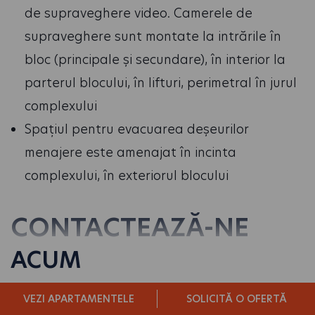
de supraveghere video. Camerele de
supraveghere sunt montate la intrările în
bloc (principale și secundare), în interior la
parterul blocului, în lifturi, perimetral în jurul
complexului
Spațiul pentru evacuarea deșeurilor
menajere este amenajat în incinta
complexului, în exteriorul blocului
CONTACTEAZĂ-NE
ACUM
Program birou de vânzări
VEZI APARTAMENTELE
SOLICITĂ O OFERTĂ