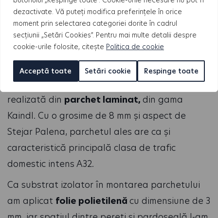
butonului „Respinge toate”. Cookie-urile necesare nu pot fi
dezactivate. Vă puteți modifica preferințele în orice
moment prin selectarea categoriei dorite în cadrul
secțiunii „Setări Cookies”. Pentru mai multe detalii despre
cookie-urile folosite, citește
Politica de cookie
Parchet
Acceptă toate
Setări cookie
Respinge toate
Pardoseala din camera de zi și dormitoare este
realizată din
parchet laminat,
din gama
Kaindl. Cu o grosime de 8 mm și aspect de
Stejar Palena, parchetul ales are ca și
caracteristică principală clasa de trafic
domestic intens A32.
Ca substrat izolator în montarea parchetului
am aplicat
folie polietilenă
cu dimensiune de 3
mm, iar spațiul dintre pereți și pardoseală l-am