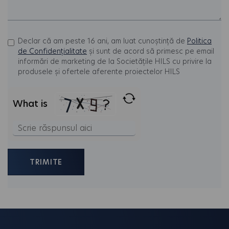
Declar că am peste 16 ani, am luat cunoștință de
Politica
de Confidențialitate
și sunt de acord să primesc pe email
informări de marketing de la Societățile HILS cu privire la
produsele și ofertele aferente proiectelor HILS
What is
Solve
the
math
problem
shown
in
the