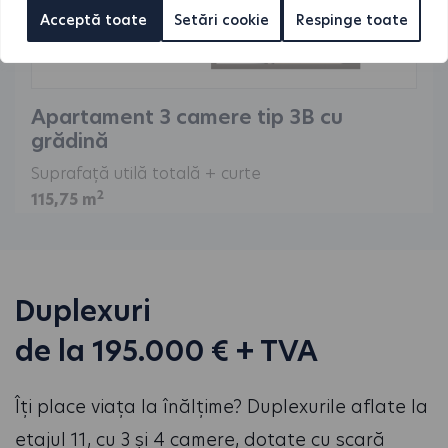
Acceptă toate
Setări cookie
Respinge toate
Apartament 3 camere tip 3B cu
grădină
Suprafață utilă totală + curte
2
115,75 m
Duplexuri
de la 195.000 € + TVA
Îți place viața la înălțime? Duplexurile aflate la
etajul 11, cu 3 și 4 camere, dotate cu scară