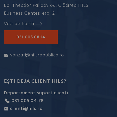
Bd. Theodor Pallady 66, Clădirea HILS
Business Center, etaj 2
Vezi pe hartă
031.005.08.14
vanzari@hilsrepublica.ro
EȘTI DEJA CLIENT HILS?
Departament suport clienți
031.005.04.78
clienti@hils.ro