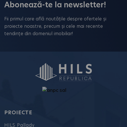
image
Abonează-te la newsletter!
to
continue.
Fii primul care află noutățile despre ofertele și
proiecte noastre, precum și cele mai recente
tendințe din domeniul imobiliar!
PROIECTE
HILS Pallady