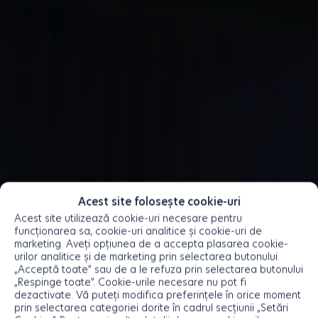
Acest site folosește cookie-uri
Acest site utilizează cookie-uri necesare pentru
funcționarea sa, cookie-uri analitice și cookie-uri de
marketing. Aveți opțiunea de a accepta plasarea cookie-
urilor analitice și de marketing prin selectarea butonului
„Acceptă toate” sau de a le refuza prin selectarea butonului
„Respinge toate”. Cookie-urile necesare nu pot fi
dezactivate. Vă puteți modifica preferințele în orice moment
prin selectarea categoriei dorite în cadrul secțiunii „Setări