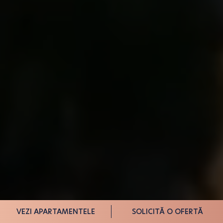
VEZI APARTAMENTELE
SOLICITĂ O OFERTĂ