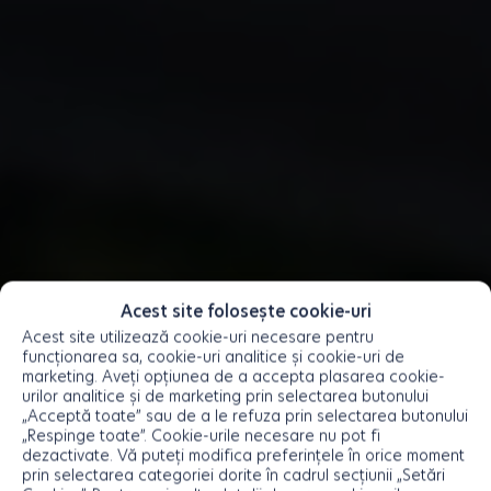
Acest site folosește cookie-uri
Acest site utilizează cookie-uri necesare pentru
funcționarea sa, cookie-uri analitice și cookie-uri de
marketing. Aveți opțiunea de a accepta plasarea cookie-
urilor analitice și de marketing prin selectarea butonului
„Acceptă toate” sau de a le refuza prin selectarea butonului
„Respinge toate”. Cookie-urile necesare nu pot fi
dezactivate. Vă puteți modifica preferințele în orice moment
prin selectarea categoriei dorite în cadrul secțiunii „Setări