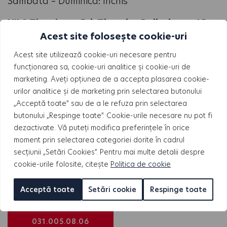
Sâmbătă – Duminică: Închis
HILS Titanium – Bd. Theodor Pallady, nr. 45
Acest site folosește cookie-uri
Luni – Joi: 10:00 – 18:00
Vineri: 10:00 – 16:00
Acest site utilizează cookie-uri necesare pentru
funcționarea sa, cookie-uri analitice și cookie-uri de
Sâmbătă – Duminică
(program vizionări)
:
marketing. Aveți opțiunea de a accepta plasarea cookie-
10:00 – 14:00
urilor analitice și de marketing prin selectarea butonului
„Acceptă toate” sau de a le refuza prin selectarea
HILS Nord – Strada Emil Racoviță, Voluntari
butonului „Respinge toate”. Cookie-urile necesare nu pot fi
077190
dezactivate. Vă puteți modifica preferințele în orice
moment prin selectarea categoriei dorite în cadrul
Luni – Joi: 10:00 – 19:00
secțiunii „Setări Cookies”. Pentru mai multe detalii despre
Vineri: 10:00 – 17:00
cookie-urile folosite, citește
Politica de cookie
Sâmbătă: 10:00 – 14:00
Acceptă toate
Setări cookie
Respinge toate
Duminică: Închis
031.005.08.06