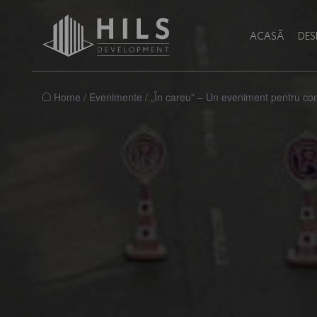
ACASĂ
DES
Home
/
Evenimente
/
„În careu” – Un eveniment pentru com