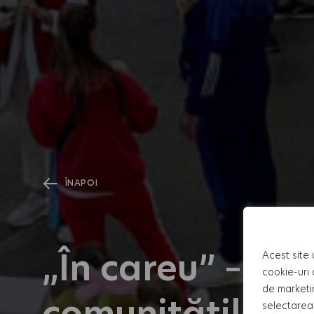
ÎNAPOI
„În careu” – Un
Acest site 
cookie-uri 
de marketi
comunitățile HI
selectarea 