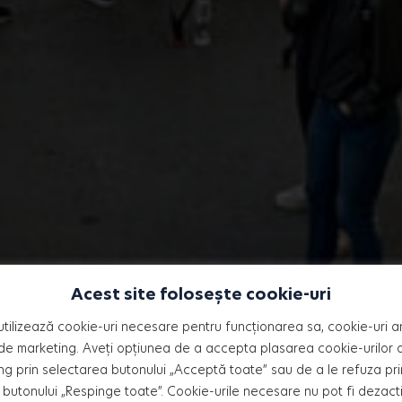
Acest site folosește cookie-uri
 eveniment pentru
utilizează cookie-uri necesare pentru funcționarea sa, cookie-uri an
de marketing. Aveți opțiunea de a accepta plasarea cookie-urilor an
ng prin selectarea butonului „Acceptă toate” sau de a le refuza pri
LS
butonului „Respinge toate”. Cookie-urile necesare nu pot fi dezact