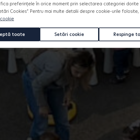
fica preferințele în orice moment prin selectarea categoriei dorite 
Setări Cookies”. Pentru mai multe detalii despre cookie-urile folosite,
 cookie
eptă toate
Setări cookie
Respinge t