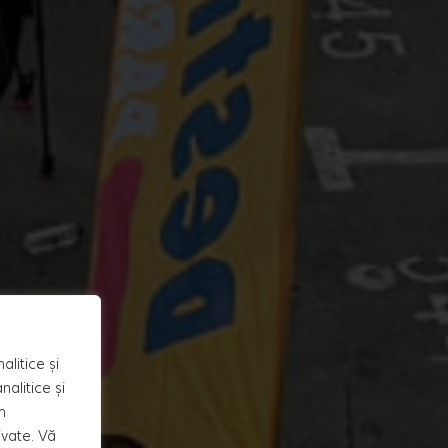
alitice și
alitice și
n
ivate. Vă