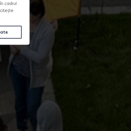
în cadrul
 citește
oate