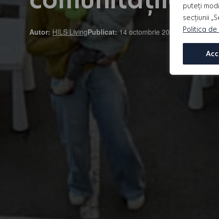
puteți modi
secțiunii „
Politica de
Autor:
HILS Living
Publicat:
14 octombrie 2024
Acc