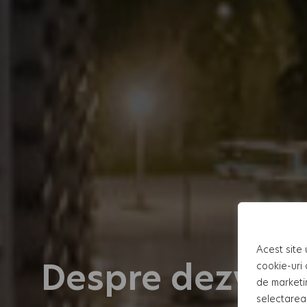
Acest site 
Despre dezvolt
cookie-uri 
de marketi
selectarea 