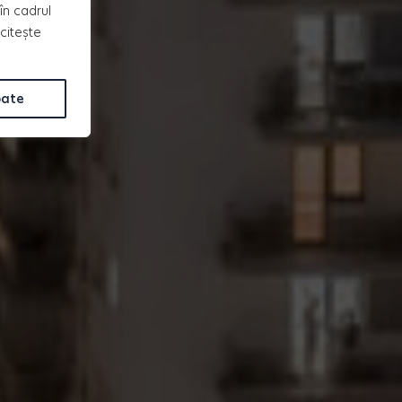
în cadrul
 citește
oate