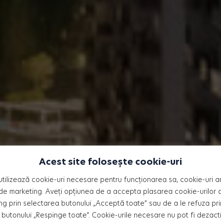
Acest site folosește cookie-uri
utilizează cookie-uri necesare pentru funcționarea sa, cookie-uri an
ator
de marketing. Aveți opțiunea de a accepta plasarea cookie-urilor an
ng prin selectarea butonului „Acceptă toate” sau de a le refuza pri
butonului „Respinge toate”. Cookie-urile necesare nu pot fi dezact