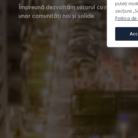
puteți modi
Împreună dezvoltăm viitorul cu responsabili
secțiunii „
unor comunități noi și solide.
Politica de
Acc