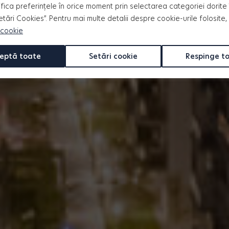
fica preferințele în orice moment prin selectarea categoriei dorite 
tate și pasiune, punând bazele
Setări Cookies”. Pentru mai multe detalii despre cookie-urile folosite,
 cookie
eptă toate
Setări cookie
Respinge t