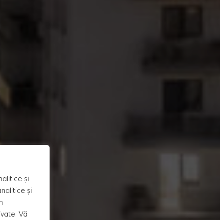
alitice și
alitice și
n
ivate. Vă