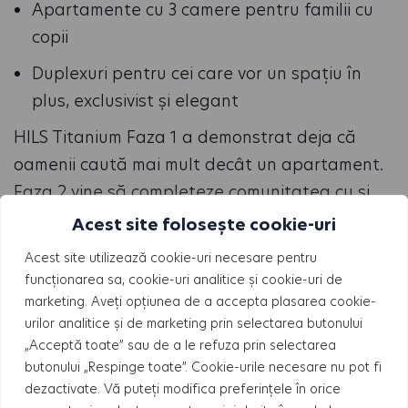
Apartamente cu 3 camere pentru familii cu
copii
Duplexuri pentru cei care vor un spațiu în
plus, exclusivist și elegant
HILS Titanium Faza 1 a demonstrat deja că
oamenii caută mai mult decât un apartament.
Faza 2 vine să completeze comunitatea cu și
mai mulți locatari, iar ansamblul devine astfel o
Acest site folosește cookie-uri
investiție în stabilitate și în calitatea vieții.
Acest site utilizează cookie-uri necesare pentru
Alegerea unui apartament în proiectul nostru
funcționarea sa, cookie-uri analitice și cookie-uri de
este o decizie care aduce beneficii atât acum,
marketing. Aveți opțiunea de a accepta plasarea cookie-
urilor analitice și de marketing prin selectarea butonului
cât și peste ani, pentru tine, pentru familie și
„Acceptă toate” sau de a le refuza prin selectarea
pentru viitorul tău.
butonului „Respinge toate”. Cookie-urile necesare nu pot fi
dezactivate. Vă puteți modifica preferințele în orice
Contactează-ne pentru mai multe detalii sau