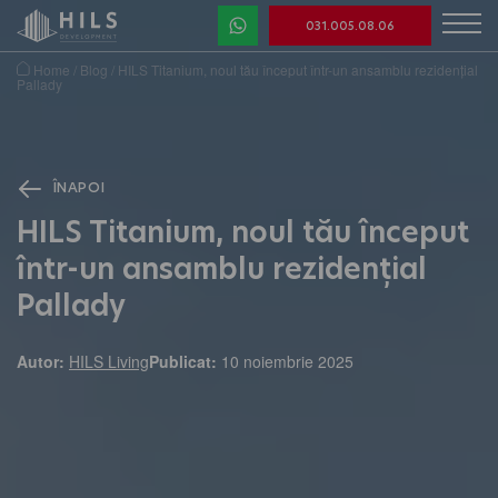
031.005.08.06
Home
/
Blog
/
HILS Titanium, noul tău început într-un ansamblu rezidențial
Pallady
ÎNAPOI
HILS Titanium, noul tău început
într-un ansamblu rezidențial
Pallady
Autor:
HILS Living
Publicat:
10 noiembrie 2025