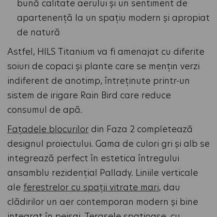
bună calitate aerului și un sentiment de
apartenență la un spațiu modern și apropiat
de natură
Astfel, HILS Titanium va fi amenajat cu diferite
soiuri de copaci și plante care se mențin verzi
indiferent de anotimp, întreținute printr-un
sistem de irigare Rain Bird care reduce
consumul de apă.
Fațadele blocurilor
din Faza 2 completează
designul proiectului. Gama de culori gri și alb se
integrează perfect în estetica întregului
ansamblu rezidențial Pallady. Liniile verticale
ale
ferestrelor cu spații vitrate mari
, dau
clădirilor un aer contemporan modern și bine
integrat în peisaj. Terasele spațioase, cu