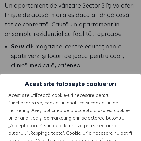
Un apartament de vânzare Sector 3 îți va oferi
liniște de acasă, mai ales dacă ai lângă casă
tot ce contează. Caută un apartament în
ansamblu rezidențial cu facilități aproape:
Servicii:
magazine, centre educaționale,
spații verzi și locuri de joacă pentru copii,
clinică medicală, cafenea.
Sisteme de securitate, acces controlat și
Acest site folosește cookie-uri
pază
Acest site utilizează cookie-uri necesare pentru
Bugetul, avansul și modalități de achitare
funcționarea sa, cookie-uri analitice și cookie-uri de
marketing. Aveți opțiunea de a accepta plasarea cookie-
Stabilește-ți realist bugetul și analizează
urilor analitice și de marketing prin selectarea butonului
toate opțiunile de finanțare. Când vine vorba
„Acceptă toate” sau de a le refuza prin selectarea
de
achiziția unui apartament de vanzare
butonului „Respinge toate”. Cookie-urile necesare nu pot fi
Sector 3
, modalitățile de plată pe care un
dezactivate. Vă puteți modifica preferințele în orice