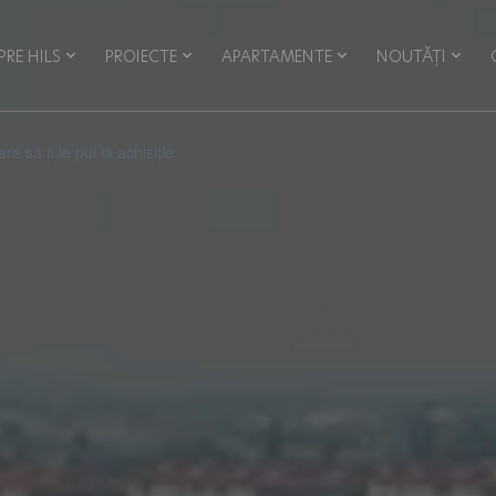
PRE HILS
PROIECTE
APARTAMENTE
NOUTĂȚI
 să ți le pui la achiziție