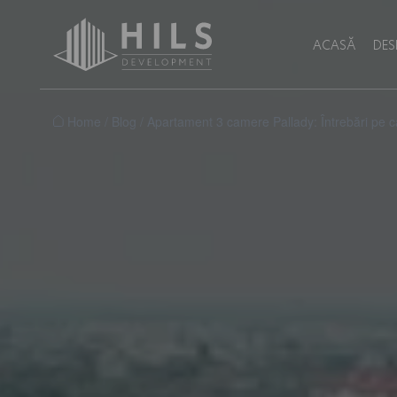
ACASĂ
DES
Home
/
Blog
/
Apartament 3 camere Pallady: Întrebări pe care