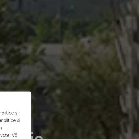
alitice și
alitice și
n
hiziție
ivate. Vă