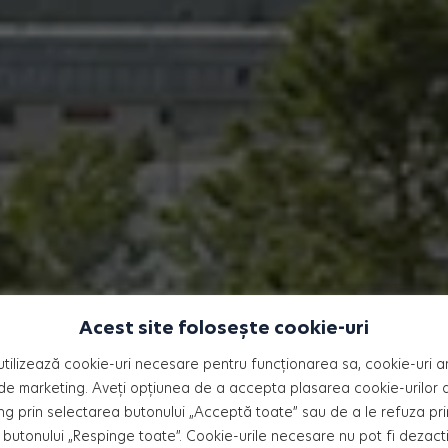
Acest site folosește cookie-uri
amere Pallady:
utilizează cookie-uri necesare pentru funcționarea sa, cookie-uri an
de marketing. Aveți opțiunea de a accepta plasarea cookie-urilor an
ng prin selectarea butonului „Acceptă toate” sau de a le refuza pri
 să ți le pui la ac
butonului „Respinge toate”. Cookie-urile necesare nu pot fi dezact