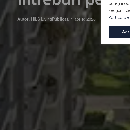
puteți modi
secțiunii „
Politica de
Autor:
HILS Living
Publicat:
1 aprilie 2026
Acc