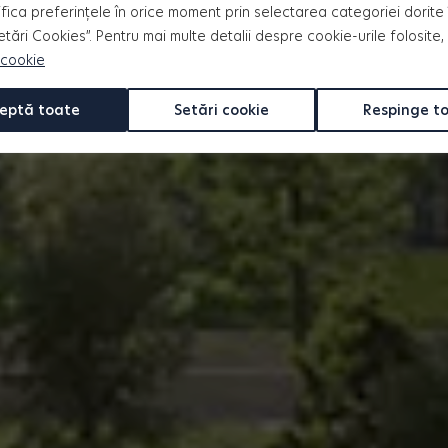
fica preferințele în orice moment prin selectarea categoriei dorite 
Setări Cookies”. Pentru mai multe detalii despre cookie-urile folosite,
 cookie
eptă toate
Setări cookie
Respinge t