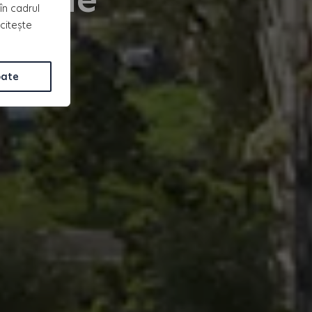
în cadrul
 citește
oate