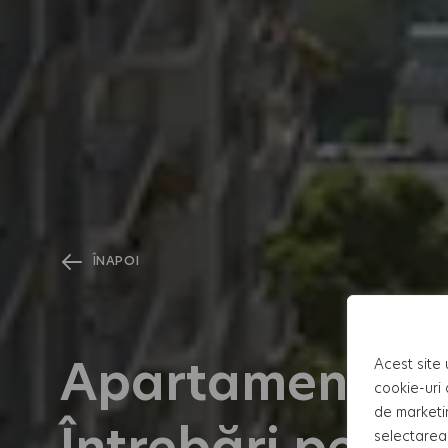
ÎNAPOI
Apartament 3 c
Acest site 
cookie-uri 
de marketi
Întrebări pe care
selectarea 